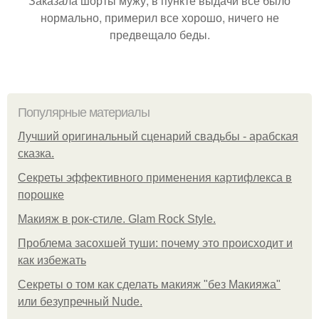
Заказала шорты мужу, в пункте выдачи всё было
нормально, примерил все хорошо, ничего не
предвещало беды.
Популярные материалы
Лучший оригинальный сценарий свадьбы - арабская
сказка.
Секреты эффективного применения картифлекса в
порошке
Макияж в рок-стиле. Glam Rock Style.
Проблема засохшей туши: почему это происходит и
как избежать
Секреты о том как сделать макияж "без Макияжа"
или безупречный Nude.