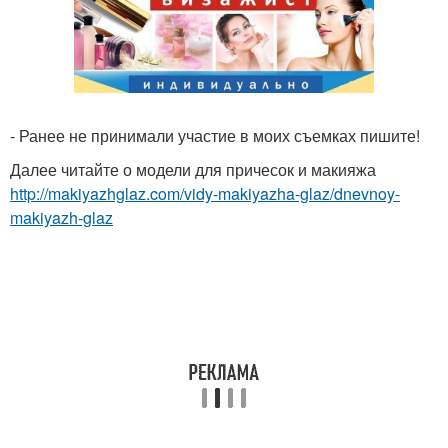
- Ранее не принимали участие в моих съемках пишите!
Далее читайте о модели для причесок и макияжа
http://makiyazhglaz.com/vidy-makiyazha-glaz/dnevnoy-
makiyazh-glaz