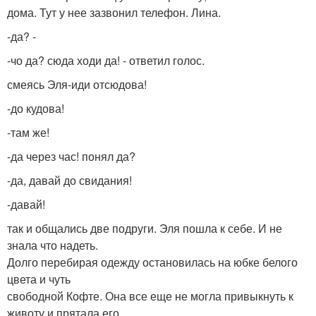
дома. Тут у нее зазвонил телефон. Лина.
-да? -
-чо да? сюда ходи да! - ответил голос.
смеясь Эля-иди отсюдова!
-до кудова!
-там же!
-да через час! понял да?
-да, давай до свидания!
-давай!
так и общались две подруги. Эля пошла к себе. И не
знала что надеть.
Долго перебирая одежду остановилась на юбке белого
цвета и чуть
свободной Кофте. Она все еще не могла привыкнуть к
животу и прятала его