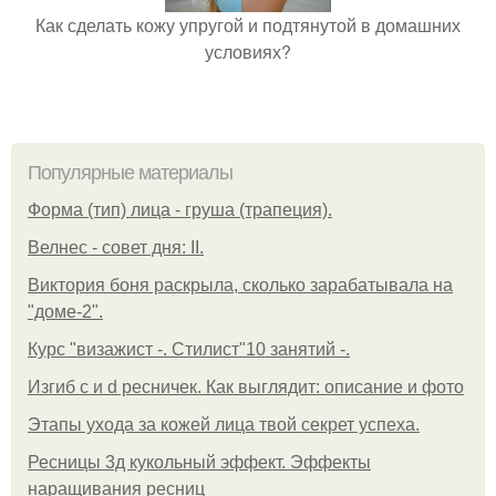
Как сделать кожу упругой и подтянутой в домашних
условиях?
Популярные материалы
Форма (тип) лица - груша (трапеция).
Велнес - совет дня: II.
Виктория боня раскрыла, сколько зарабатывала на
"доме-2".
Курс "визажист -. Стилист"10 занятий -.
Изгиб c и d ресничек. Как выглядит: описание и фото
Этапы ухода за кожей лица твой секрет успеха.
Ресницы 3д кукольный эффект. Эффекты
наращивания ресниц