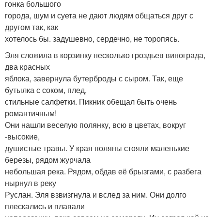
гонка большого
города, шум и суета не дают людям общаться друг с
другом так, как
хотелось бы. задушевно, сердечно, не торопясь.
Эля сложила в корзинку несколько гроздьев винограда,
два красных
яблока, завернула бутерброды с сыром. Так, еще
бутылка с соком, плед,
стильные салфетки. Пикник обещал быть очень
романтичным!
Они нашли веселую полянку, всю в цветах, вокруг
-высокие,
душистые травы. У края поляны стояли маленькие
березы, рядом журчала
небольшая река. Рядом, обдав её брызгами, с разбега
нырнул в реку
Руслан. Эля взвизгнула и вслед за ним. Они долго
плескались и плавали