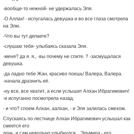
-вообще-то нежной- не удержалась Эля.
-О Аллах! - испугалась девушка и во все глаза смотрела
на Элю.
-Что вы тут делаете?
-слушаю тебя- улыбаясь сказала Эля.
-меня? да я. я., -вы почему не спите. ? -засмущалася
девушка.
-да ладно тебе Жан, красиво поешь! Валера, Валера.
-начала дразнить её.
-ну все, все хватит, а если услышет Алхан Ибрагимович!
-и испуганно посмотрела назад.
- и что? споем Алхан, аалхан, - и Эля залилась смехом.
Спускаясь по лестнице Алхан Ибрагимович услышал как
смеется его
дочь, и сам невольно улыбнулся, . Эльмира - его