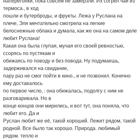
наперегонки, пока совсем не замерзли. Их согрел чай из
термоса., в ход
пошли и бутерброды, и фрукты. Лежа у Руслана на
плече, Эля мечтательно смотрела на легкие
белоснежные облака и думала, как же она на самом деле
любит Руслана!
Какая она была глупая, мучая его своей ревностью,
ссорясь по пустякам и
обижаясь по поводу и без повода. Ну подумаешь,
задерживался на свидание,
пару раз не смог пойти в кино., и не позвонил. Конечно
ему доставалось
по первое число, : она обижалась, подолгу с ним не
разговаривала. Но в
конце концов они мирились, и вот тут, она поняла, что
любит его. Да и
Руслан любит же её, такой хороший. Лежит рядом, такой
родной. Все было так хорошо. Природа. любимый
рядом. тепло и