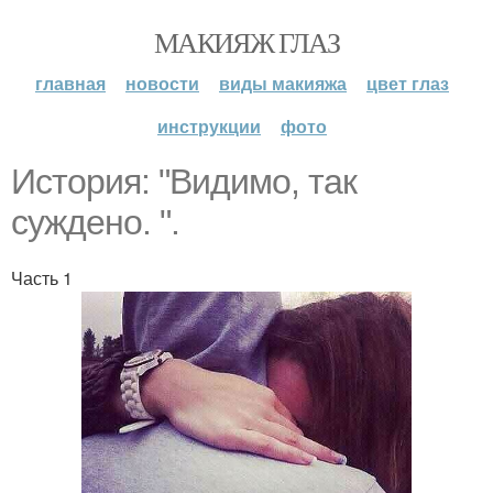
МАКИЯЖ ГЛАЗ
главная
новости
виды макияжа
цвет глаз
инструкции
фото
История: "Видимо, так
суждено. ".
Часть 1