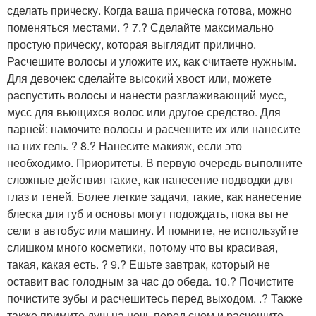
сделать прическу. Когда ваша прическа готова, можно
поменяться местами. ? 7.? Сделайте максимально
простую прическу, которая выглядит прилично.
Расчешите волосы и уложите их, как считаете нужным.
Для девочек: сделайте высокий хвост или, можете
распустить волосы и нанести разглаживающий мусс,
мусс для вьющихся волос или другое средство. Для
парней: намочите волосы и расчешите их или нанесите
на них гель. ? 8.? Нанесите макияж, если это
необходимо. Приоритеты. В первую очередь выполните
сложные действия такие, как нанесение подводки для
глаз и теней. Более легкие задачи, такие, как нанесение
блеска для губ и основы могут подождать, пока вы не
сели в автобус или машину. И помните, не используйте
слишком много косметики, потому что вы красивая,
такая, какая есть. ? 9.? Ешьте завтрак, который не
оставит вас голодным за час до обеда. 10.? Почистите
почистите зубы и расчешитесь перед выходом. .? Также
также примите душ на ночь перед сном и расчешите