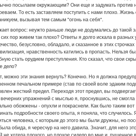
ычно посылаем окружающим? Они еще и задумать против нас
реваем. То есть заставляем поступить с нами плохо. Жизнь 
аникуем, вызывая тем самым "огонь на себя".
кает вопрос: неужто раньше люди не додумались до такой 
 сих пор живем так плохо? Ответы я долго искала в разных 
ечество, безусловно, обладало, и сказанное в этих строчках
ивилизация, нравственность катились в пропасть. Нельзя бы
бную стать орудием преступления. Кто сказал, что свои скр
е дело?
т, можно эти знания вернуть? Конечно. Но я должна предуп
венном печальном примере (став по своей воле эдаким под
овлен жесткий предел. Переходя этот предел, вы подверга
 вечерних упражнений с мыслью я, проснувшись, не смогла о
ально обожжены - опухли и покраснели. Как было таким вот
инать подробности своего опыта, я поняла, что случилось.
иться человека, с которым до этого мы были дружны, но пос
была обида, я чересчур на него давила. Значит, для него э
Я не хотела плохого, но плохое сидело во мне и, пущенное в