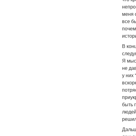
непро
меня 
все б
почем
истор
В кон
следу
Я мыс
не да
у них
вскор
потря
приук
быть 
людей
решил
Дальш