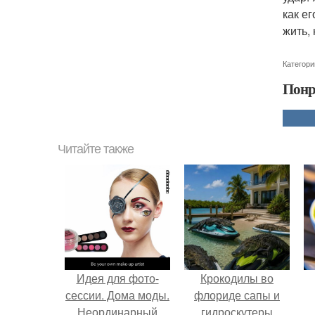
как е
жить, 
Категори
Понр
Читайте также
Идея для фото-
Крокодилы во
сессии. Дома моды.
флориде сапы и
Неординарный
гидроскутеры