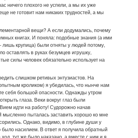
 ничего плохого не успели, а мы их уже
еще не готовит нам никаких трудностей, а мы
элементарной вещи? А если додумались, почему
умных книгах. И поняла: подобные знания (а ими
 - лишь крупица) были отняты у людей потому,
ло оставлять в руках безумцев игрушку,
ытые силы человек обязательно использует на
редить слишком ретивых энтузиастов. На
опытным кроликом) я убедилась, что нынче нам
ете себя большой опасности. Однажды утром
ткрыть глаза. Веки вокруг глаз были
 Вием идти на работу! Судорожно начав
 Я мысленно пыталась заставить хорошо ко мне
сорились. Однако, видимо, в глубине души у
то было насилием. В ответ я получила обратный
 ход, тут же было наказано, а вместе с ним и я