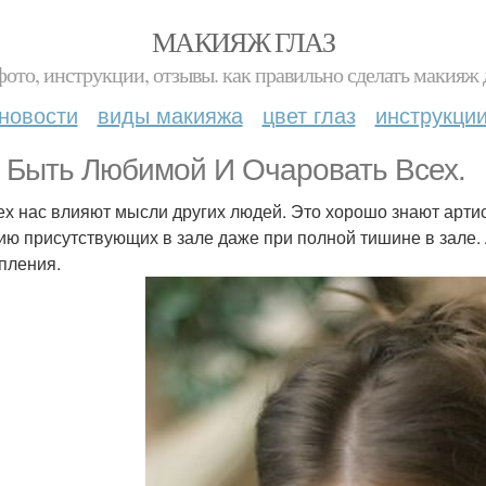
МАКИЯЖ ГЛАЗ
фото, инструкции, отзывы. как правильно сделать макияж д
новости
виды макияжа
цвет глаз
инструкци
 Быть Любимой И Очаровать Всех.
ех нас влияют мысли других людей. Это хорошо знают арти
ию присутствующих в зале даже при полной тишине в зале. 
пления.