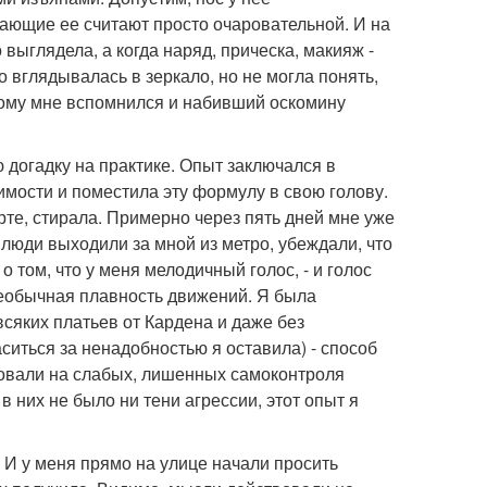
ающие ее считают просто очаровательной. И на
выглядела, а когда наряд, прическа, макияж -
о вглядывалась в зеркало, но не могла понять,
гому мне вспомнился и набивший оскомину
 догадку на практике. Опыт заключался в
мости и поместила эту формулу в свою голову.
рте, стирала. Примерно через пять дней мне уже
люди выходили за мной из метро, убеждали, что
 том, что у меня мелодичный голос, - и голос
необычная плавность движений. Я была
сяких платьев от Кардена и даже без
иться за ненадобностью я оставила) - способ
вовали на слабых, лишенных самоконтроля
в них не было ни тени агрессии, этот опыт я
 И у меня прямо на улице начали просить