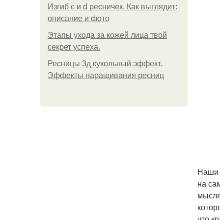
Изгиб c и d ресничек. Как выглядит:
описание и фото
Этапы ухода за кожей лица твой
секрет успеха.
Ресницы 3д кукольный эффект.
Эффекты наращивания ресниц
Наши 
на са
мысля
котор
что к