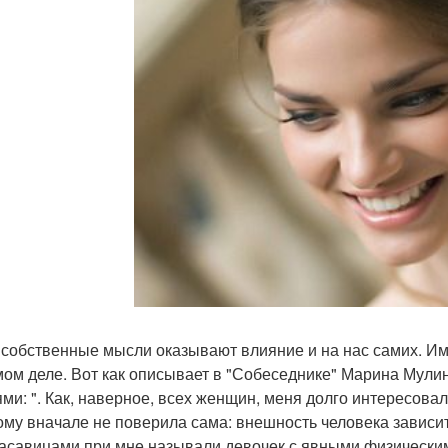
собственные мысли оказывают влияние и на нас самих. Име
мом деле. Вот как описывает в "Собеседнике" Марина Мули
ми: ". Как, наверное, всех женщин, меня долго интересовал
ому вначале не поверила сама: внешность человека зависит. 
расавицами при мне называли девочек с явными физическим