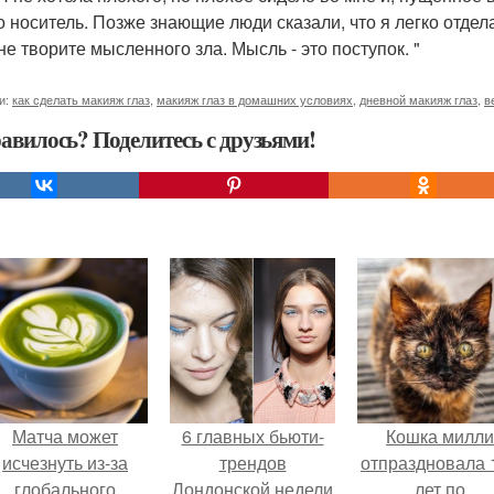
го носитель. Позже знающие люди сказали, что я легко отдел
не творите мысленного зла. Мысль - это поступок. "
и:
как сделать макияж глаз
,
макияж глаз в домашних условиях
,
дневной макияж глаз
,
в
авилось? Поделитесь с друзьями!
Матча может
6 главных бьюти-
Кошка милли
исчезнуть из-за
трендов
отпраздновала 
глобального
Лондонской недели
лет по