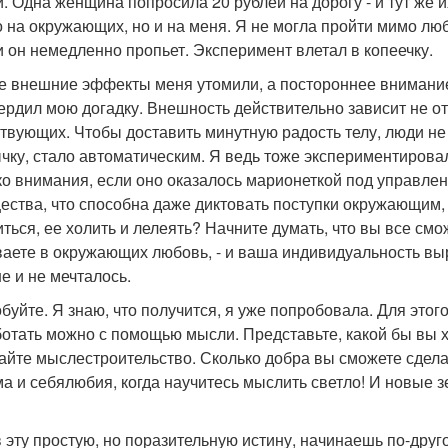
и. Одна женщина попросила 20 рублей на дорогу - и тут же 
о на окружающих, но и на меня. Я не могла пройти мимо лю
и он немедленно пропьет. Эксперимент влетал в копеечку.
е внешние эффекты меня утомили, а постороннее внимание с
ердил мою догадку. Внешность действительно зависит не от 
твующих. Чтобы доставить минутную радость телу, люди не
чку, стало автоматическим. Я ведь тоже экспериментировала
ко внимания, если оно оказалось марионеткой под управле
ества, что способна даже диктовать поступки окружающим, м
иться, ее холить и лелеять? Начните думать, что вы все смож
аете в окружающих любовь, - и ваша индивидуальность выр
е и не мечталось.
буйте. Я знаю, что получится, я уже попробовала. Для этого
отать можно с помощью мысли. Представьте, какой бы вы хо
айте мыслестроительство. Сколько добра вы сможете сделат
ма и себялюбия, когда научитесь мыслить светло! И новые 
 эту простую, но поразительную истину, начинаешь по-друг