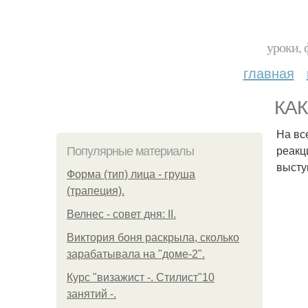
уроки, 
главная
КАК
На вс
реакц
Популярные материалы
высту
Форма (тип) лица - груша
(трапеция).
Велнес - совет дня: II.
Виктория боня раскрыла, сколько
зарабатывала на "доме-2".
Курс "визажист -. Стилист"10
занятий -.