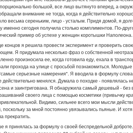
порционально большой, все лицо вытянуто вперед, а окруж
обращали внимание не тогда, когда я действительно хорошо 
ыло весьма сереньким, лицо - усталым. Придя домой, я долг
у именно сегодня получила столько комплиментов. По-дру
ический пример об успехе у женщин коротышки Наполеона.
це концов я решила провести эксперимент и проверить свою
ющем. Я придумала несколько фраз о собственной неотрази
ленно произносила ее, когда готовила еду, ехала в транспо
вали прохода на улице с просьбой познакомиться. Молодые 
 "самые серьезные намерения". Я вводила в формулу слова о
е действительно менялся. Думала о походке - появлялась 
сена и заинтригована. Я обнаружила самый дешевый - без в
рашиваний своего лица с помощью косметики (привычку крас
привлекательной. Видимо, сильнее всего мои мысли дейст
, поскольку за мной постоянно увязывались пьяные. И хотя 
а прекратить.
е я принялась за формулу о своей беспредельной доброте.