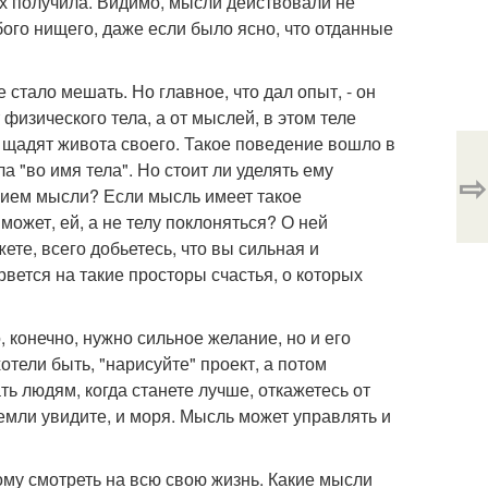
их получила. Видимо, мысли действовали не
бого нищего, даже если было ясно, что отданные
тало мешать. Но главное, что дал опыт, - он
физического тела, а от мыслей, в этом теле
 щадят живота своего. Такое поведение вошло в
 "во имя тела". Но стоит ли уделять ему
⇨
нием мысли? Если мысль имеет такое
ожет, ей, а не телу поклоняться? О ней
ете, всего добьетесь, что вы сильная и
вется на такие просторы счастья, о которых
, конечно, нужно сильное желание, но и его
тели быть, "нарисуйте" проект, а потом
ь людям, когда станете лучше, откажетесь от
земли увидите, и моря. Мысль может управлять и
ому смотреть на всю свою жизнь. Какие мысли