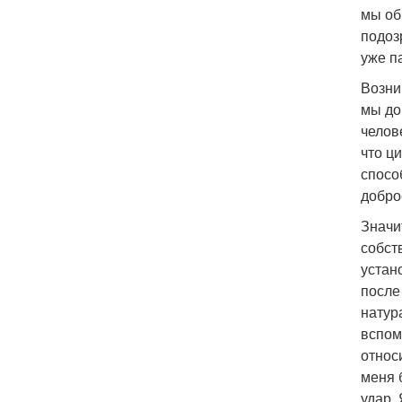
мы об
подоз
уже п
Возни
мы до
челов
что ц
спосо
добро
Значи
собст
устан
после
натур
вспом
относ
меня 
удар. 