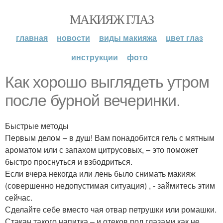
МАКИЯЖ ГЛАЗ
главная
новости
виды макияжа
цвет глаз
инструкции
фото
Как хорошо выглядеть утром
после бурной вечеринки.
Быстрые методы
Первым делом – в душ! Вам понадобится гель с мятным
ароматом или с запахом цитрусовых, – это поможет
быстро проснуться и взбодриться.
Если вчера некогда или лень было снимать макияж
(совершенно недопустимая ситуация) , - займитесь этим
сейчас.
Сделайте себе вместо чая отвар петрушки или ромашки.
Стакан такого напитка – и отеков под глазами как не