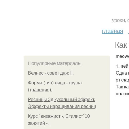
уроки, 
главная
Как
meowс
Популярные материалы
1. пей
Одна 
Велнес - совет дня: II.
откла
Форма (тип) лица - груша
Так к
(трапеция).
полож
Ресницы 3д кукольный эффект.
Эффекты наращивания ресниц
Курс "визажист -. Стилист"10
занятий -.