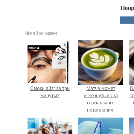
Понр
Читайте также
Смоки айз" за три
Матча может
В
минуты?
исчезнуть из-за
с
глобального
потепления.