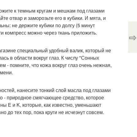
ложите к темным кругам и мешкам под глазами
те отвар и заморозьте его в кубики. И мята, и
ны: не держите кубики по долгу (5 минут
ти компресс можно через ткань приложить.
⇨
агазине специальный удобный валик, который не
ась в области вокруг глаз. К числу "Сонных
м - помните, что кожа вокруг глаз очень нежная,
емени.
остей, нанесите тонкий слой масла под глазами
ло - природное смягчающее средство, которое
ны E и K, которые, как известно, уменьшают
 до тех пор, пока круги не исчезнут совсем.