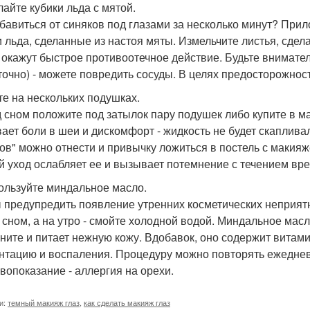
лайте кубики льда с мятой.
збавиться от синяков под глазами за несколько минут? При
и льда, сделанные из настоя мяты. Измельчите листья, сделай
 окажут быстрое противоотечное действие. Будьте вниматель
точно) - можете повредить сосуды. В целях предосторожнос
ите на нескольких подушках.
 сном положите под затылок пару подушек либо купите в м
ает боли в шеи и дискомфорт - жидкость не будет скапливал
ов" можно отнести и привычку ложиться в постель с макияже
й уход ослабляет ее и вызывает потемнение с течением вр
пользуйте миндальное масло.
 предупредить появление утренних косметических неприятн
 сном, а на утро - смойте холодной водой. Миндальное мас
ните и питает нежную кожу. Вдобавок, оно содержит витами
нтацию и воспаления. Процедуру можно повторять ежедневно
вопоказание - аллергия на орехи.
и:
темный макияж глаз
,
как сделать макияж глаз