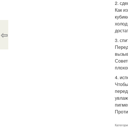
2. сде
Как и
кубик
холод
доста
⇦
3. сп
Перед
вызыв
Совет
плохо
4. ис
Чтобы
перед
увлаж
пигме
Проти
Категори