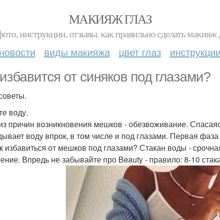
МАКИЯЖ ГЛАЗ
фото, инструкции, отзывы. как правильно сделать макияж д
новости
виды макияжа
цвет глаз
инструкци
 избавится от синяков под глазами?
оветы.
те воду.
из причин возникновения мешков - обезвоживание. Спасаяс
дывает воду впрок, в том числе и под глазами. Первая фаза
ак избавиться от мешков под глазами? Стакан воды - срочн
ение. Впредь не забывайте про Beauty - правило: 8-10 ста