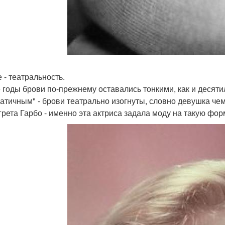
 - театральность.
е годы брови по-прежнему оставались тонкими, как и десяти
атичным" - брови театрально изогнуты, словно девушка че
грета Гарбо - именно эта актриса задала моду на такую фор