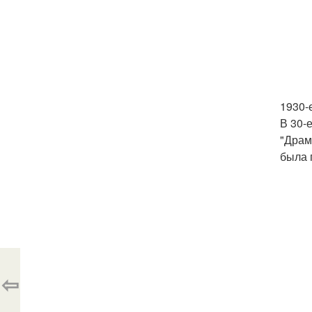
1930-е
В 30-
"Драм
была 
⇦