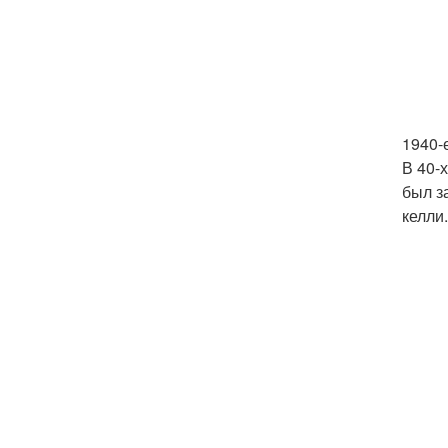
1940-е
В 40-
был з
келли.