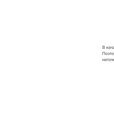
В нач
Поэто
ниточ