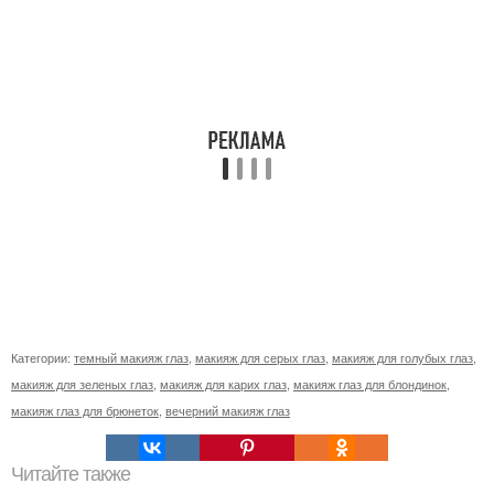
Категории:
темный макияж глаз
,
макияж для серых глаз
,
макияж для голубых глаз
,
макияж для зеленых глаз
,
макияж для карих глаз
,
макияж глаз для блондинок
,
макияж глаз для брюнеток
,
вечерний макияж глаз
Читайте также