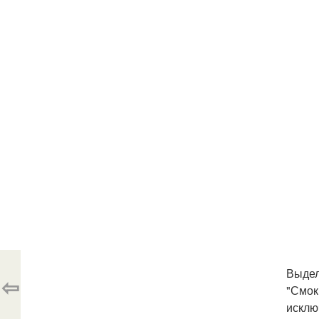
Выдел
⇦
"Смок
исклю