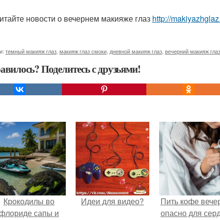
итайте новости о вечернем макияже глаз
http://makiyazhgla
и:
темный макияж глаз
,
макияж глаз смоки
,
дневной макияж глаз
,
вечерний макияж гла
авилось? Поделитесь с друзьями!
Крокодилы во
Идеи для видео?
Пить кофе вече
флориде сапы и
опасно для серд