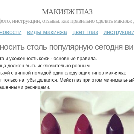
МАКИЯЖ ГЛАЗ
фото, инструкции, отзывы. как правильно сделать макияж д
новости
виды макияжа
цвет глаз
инструкци
 носить столь популярную сегодня в
та и ухоженность кожи - основные правила.
ица должен быть исключительно ровным.
ьзуй с винной помадой один следующих типов макияжа:
т только на губы делается. Мейк глаз при этом минимальный,
ашенными ресницами.