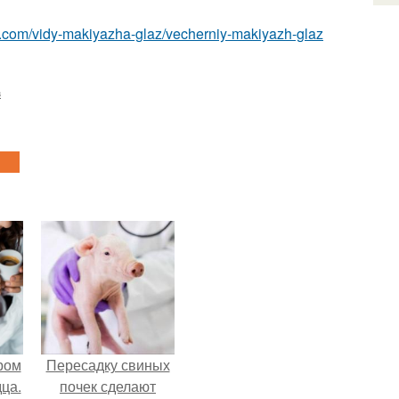
z.com/vidy-makiyazha-glaz/vecherniy-makiyazh-glaz
з
ром
Пересадку свиных
ца.
почек сделают