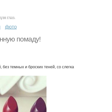
ля глаз.
и
фото
инную помаду!
 без темных и броских теней, со слегка