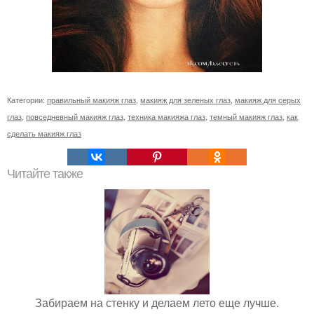
Категории:
правильный макияж глаз
,
макияж для зеленых глаз
,
макияж для серых
глаз
,
повседневный макияж глаз
,
техника макияжа глаз
,
темный макияж глаз
,
как
сделать макияж глаз
Читайте также
Забираем на стенку и делаем лето еще лучше.