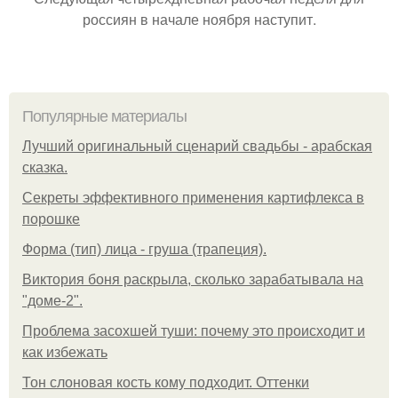
россиян в начале ноября наступит.
Популярные материалы
Лучший оригинальный сценарий свадьбы - арабская
сказка.
Секреты эффективного применения картифлекса в
порошке
Форма (тип) лица - груша (трапеция).
Виктория боня раскрыла, сколько зарабатывала на
"доме-2".
Проблема засохшей туши: почему это происходит и
как избежать
Тон слоновая кость кому подходит. Оттенки