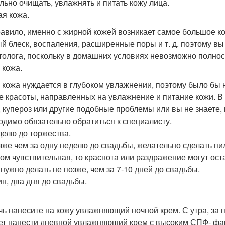
льно очищать, увлажнять и питать кожу лица.
я кожа.
равило, именно с жирной кожей возникает самое большое к
й блеск, воспаления, расширенные поры и т. д. поэтому в
толога, поскольку в домашних условиях невозможно полност
 кожа.
 кожа нуждается в глубоком увлажнении, поэтому было бы 
е красоты, направленных на увлажнение и питание кожи. В
, купероз или другие подобные проблемы или вы не знаете, 
одимо обязательно обратиться к специалисту.
делю до торжества.
зже чем за одну неделю до свадьбы, желательно сделать пи
ом чувствительная, то краснота или раздражение могут ост
 нужно делать не позже, чем за 7-10 дней до свадьбы.
ин, два дня до свадьбы.
чь нанесите на кожу увлажняющий ночной крем. С утра, за 
ет нанести дневной увлажняющий крем с высоким СПФ- факт