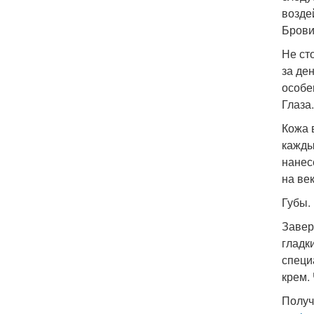
возде
Брови
Не ст
за де
особе
Глаза.
Кожа 
кажды
нанес
на ве
Губы.
Завер
гладк
специ
крем.
Получ