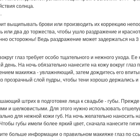
йствия солнца.
.
оит выщипывать брови или производить их коррекцию непос
нь или два до торжества, чтобы ушло раздражение и красно
нно осторожны! Ведь раздражение может задержаться на 3 
вокруг глаз требует особо тщательного и нежного ухода. Ее
й день. На ночь обязательно нанесите на кожу вокруг глаз
ением макияжа - увлажняющий, затем дождитесь его впиты
ко прозрачный слой пудры, чтобы тени хорошо держались и 
шающий штрих в подготовке лица к свадьбе - губы. Прежде
ими и шелковистыми. Для этого нужно использовать отшел
ально для нежной кожи губ. На ночь желательно наносить 
 Чтобы губы имели более яркий цвет, сначала нанесите гиг
ите больше информации о правильном макияже глаз по сс