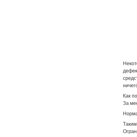
Некот
дефек
средс
ничег
Как п
За ме
Норма
Таким
Огран