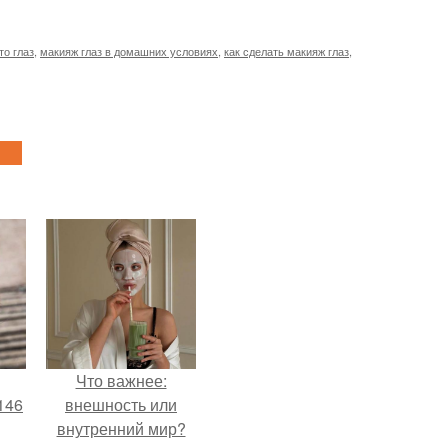
о глаз
,
макияж глаз в домашних условиях
,
как сделать макияж глаз
,
Что важнее:
146
внешность или
внутренний мир?