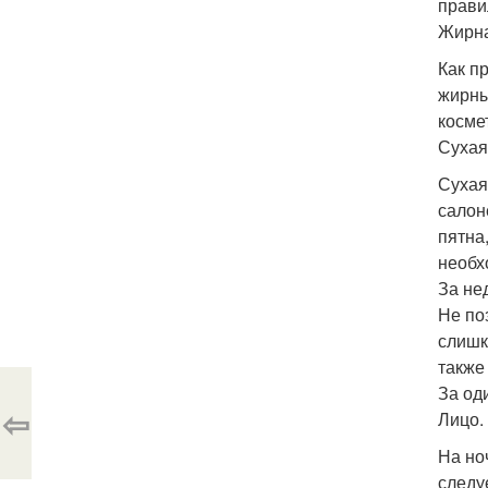
прави
Жирна
Как п
жирны
косме
Сухая
Сухая
салон
пятна
необх
За не
Не по
слишк
также
За од
⇦
Лицо.
На но
следу