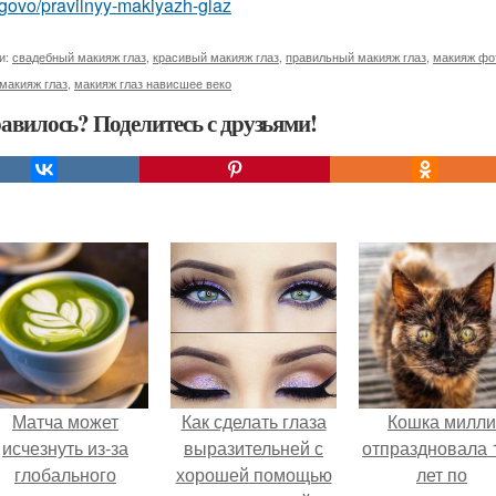
govo/pravilnyy-makiyazh-glaz
и:
свадебный макияж глаз
,
красивый макияж глаз
,
правильный макияж глаз
,
макияж фот
макияж глаз
,
макияж глаз нависшее веко
авилось? Поделитесь с друзьями!
Матча может
Как сделать глаза
Кошка милли
исчезнуть из-за
выразительней с
отпраздновала 
глобального
хорошей помощью
лет по