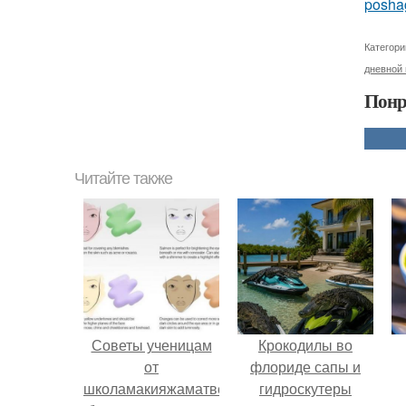
posha
Категори
дневной 
Понр
Читайте также
Советы ученицам
Крокодилы во
от
флориде сапы и
школамакияжаматвеевой
гидроскутеры