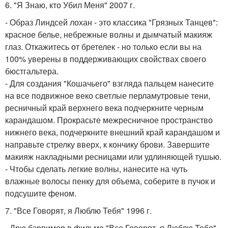
6. "Я Знаю, кто Убил Меня" 2007 г.
- Образ Линдсей лохан - это классика "Грязных Танцев":
красное белье, небрежные волны и дымчатый макияж
глаз. Откажитесь от бретелек - но только если вы на
100% уверены в поддерживающих свойствах своего
бюстгальтера.
- Для создания "Кошачьего" взгляда пальцем нанесите
на все подвижное веко светлые перламутровые тени,
ресничный край верхнего века подчеркните черным
карандашом. Прокрасьте межресничное пространство
нижнего века, подчеркните внешний край карандашом и
направьте стрелку вверх, к кончику брови. Завершите
макияж накладными ресницами или удлиняющей тушью.
- Чтобы сделать легкие волны, нанесите на чуть
влажные волосы пенку для объема, соберите в пучок и
подсушите феном.
7. "Все Говорят, я Люблю Тебя" 1996 г.
- Дрю бэрримор в фильме "Все Говорят, я Люблю Тебя" -