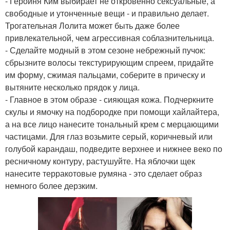
- Героиня Ким выбирает не откровенно сексуальные, а
свободные и утонченные вещи - и правильно делает.
Трогательная Лолита может быть даже более
привлекательной, чем агрессивная соблазнительница.
- Сделайте модный в этом сезоне небрежный пучок:
сбрызните волосы текстурирующим спреем, придайте
им форму, сжимая пальцами, соберите в прическу и
вытяните несколько прядок у лица.
- Главное в этом образе - сияющая кожа. Подчеркните
скулы и ямочку на подбородке при помощи хайлайтера,
а на все лицо нанесите тональный крем с мерцающими
частицами. Для глаз возьмите серый, коричневый или
голубой карандаш, подведите верхнее и нижнее веко по
ресничному контуру, растушуйте. На яблочки щек
нанесите терракотовые румяна - это сделает образ
немного более дерзким.