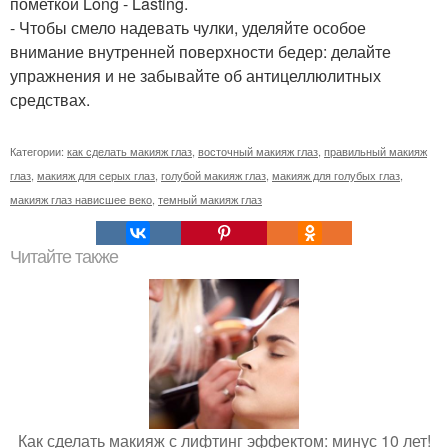
пометкой Long - Lasting.
- Чтобы смело надевать чулки, уделяйте особое
внимание внутренней поверхности бедер: делайте
упражнения и не забывайте об антицеллюлитных
средствах.
Категории:
как сделать макияж глаз
,
восточный макияж глаз
,
правильный макияж
глаз
,
макияж для серых глаз
,
голубой макияж глаз
,
макияж для голубых глаз
,
макияж глаз нависшее веко
,
темный макияж глаз
Читайте также
Как сделать макияж с лифтинг эффектом: минус 10 лет!