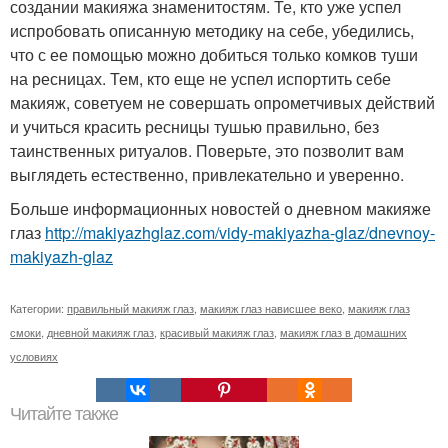
создании макияжа знаменитостям. Те, кто уже успел
испробовать описанную методику на себе, убедились,
что с ее помощью можно добиться только комков туши
на ресницах. Тем, кто еще не успел испортить себе
макияж, советуем не совершать опрометчивых действий
и учиться красить ресницы тушью правильно, без
таинственных ритуалов. Поверьте, это позволит вам
выглядеть естественно, привлекательно и уверенно.
Больше информационных новостей о дневном макияже
глаз
http://makiyazhglaz.com/vidy-makiyazha-glaz/dnevnoy-
makiyazh-glaz
Категории:
правильный макияж глаз
,
макияж глаз нависшее веко
,
макияж глаз
смоки
,
дневной макияж глаз
,
красивый макияж глаз
,
макияж глаз в домашних
условиях
Читайте также