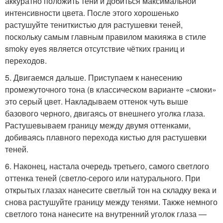
аккуратно положить тени и добиться максимальной
интенсивности цвета. После этого хорошенько
растушуйте тениткистью для растушевки теней,
поскольку самым главным правилом макияжа в стиле
smoky eyes является отсутствие чётких границ и
переходов.
5. Двигаемся дальше. Приступаем к нанесению
промежуточного тона (в классическом варианте «смоки»
это серый цвет. Накладываем оттенок чуть выше
базового черного, двигаясь от внешнего уголка глаза.
Растушевываем границу между двумя оттенками,
добиваясь плавного перехода кистью для растушевки
теней.
6. Наконец, настала очередь третьего, самого светлого
оттенка теней (светло-серого или натурального. При
открытых глазах нанесите светлый тон на складку века и
снова растушуйте границу между тенями. Также немного
светлого тона нанесите на внутренний уголок глаза —