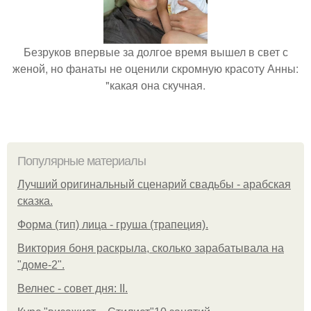
Безруков впервые за долгое время вышел в свет с
женой, но фанаты не оценили скромную красоту Анны:
"какая она скучная.
Популярные материалы
Лучший оригинальный сценарий свадьбы - арабская
сказка.
Форма (тип) лица - груша (трапеция).
Виктория боня раскрыла, сколько зарабатывала на
"доме-2".
Велнес - совет дня: II.