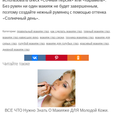
Без румян ни один макияж не будет завершенным,
поэтому создайте нежный румянец с помощью оттенка
«Солнечный день».
Категории:
правильный макияж глаз
,
как сделать макияж глаз
,
темный макияж глаз
,
макияж глаз нависшее веко
,
макияж глаз смоки
,
техника макияжа глаз
,
макияж для
серых глаз
,
голубой макияж глаз
,
макияж для голубых глаз
,
красивый макияж глаз
,
дневной макияж глаз
Читайте также
ВСЕ ЧТО Нужно Знать О Макияже ДЛЯ Молодой Кожи.