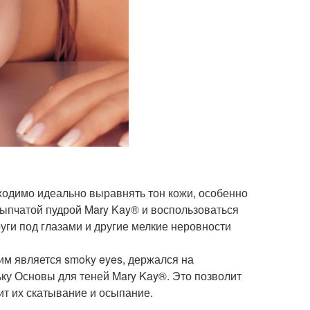
бходимо идеально выравнять тон кожи, особенно
сыпчатой пудрой Mary Kay® и воспользоваться
ги под глазами и другие мелкие неровности
им является smoky eyes, держался на
ьку Основы для теней Mary Kay®. Это позволит
ит их скатывание и осыпание.