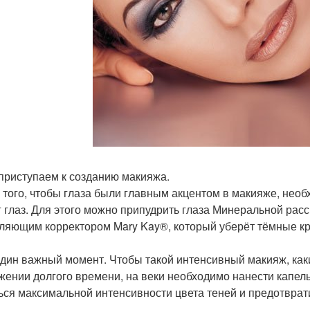
 приступаем к созданию макияжа.
я того, чтобы глаза были главным акцентом в макияже, нео
г глаз. Для этого можно припудрить глаза Минеральной рас
ляющим корректором Mary Kay®, который уберёт тёмные кру
дин важный момент. Чтобы такой интенсивный макияж, как
жении долгого времени, на веки необходимо нанести капел
ься максимальной интенсивности цвета теней и предотврат