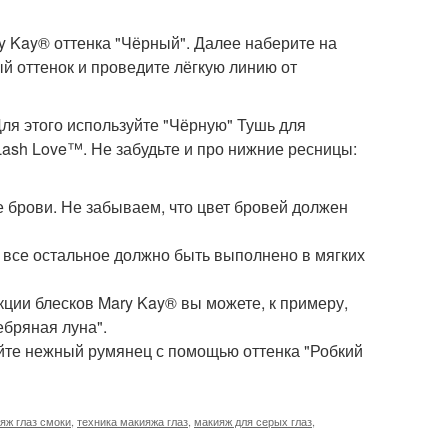
 Kay® оттенка "Чёрный". Далее наберите на
й оттенок и проведите лёгкую линию от
Для этого используйте "Чёрную" Тушь для
ash Love™. Не забудьте и про нижние ресницы:
 брови. Не забываем, что цвет бровей должен
о все остальное должно быть выполнено в мягких
кции блесков Mary Kay® вы можете, к примеру,
ебряная луна".
айте нежный румянец с помощью оттенка "Робкий
яж глаз смоки
,
техника макияжа глаз
,
макияж для серых глаз
,