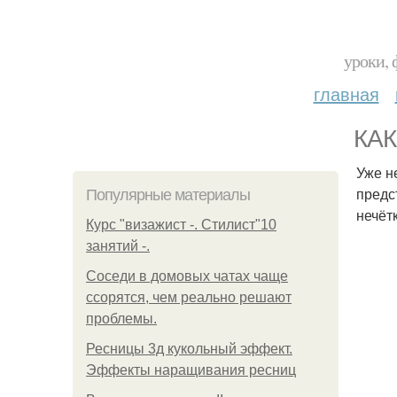
уроки, 
главная
КАК
Уже н
предс
Популярные материалы
нечёт
Курс "визажист -. Стилист"10
занятий -.
Соседи в домовых чатах чаще
ссорятся, чем реально решают
проблемы.
Ресницы 3д кукольный эффект.
Эффекты наращивания ресниц