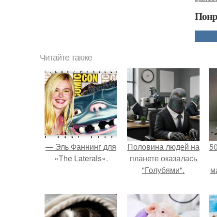
Понр
Читайте также
— Эль Фаннинг для
Половина людей на
5
«The Laterals».
планете оказалась
"Голубями".
м