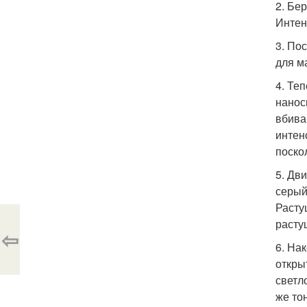
2. Бе
Интен
3. По
для м
4. Те
нанос
вбива
интен
поско
5. Дв
серый
Расту
расту
⇦
6. На
откры
светл
же то