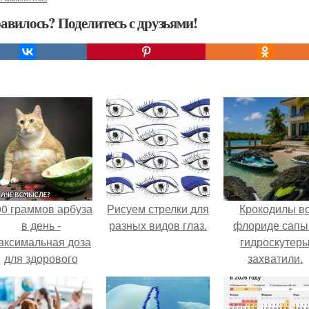
авилось? Поделитесь с друзьями!
00 граммов арбуза
Рисуем стрелки для
Крокодилы в
в день -
разных видов глаз.
флориде сапы
аксимальная доза
гидроскутер
для здорового
захватили.
взрослого,
предупредили
врачи.