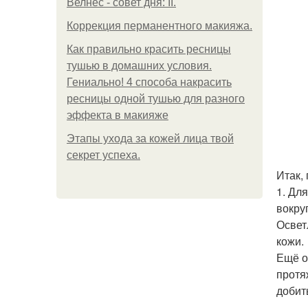
Велнес - совет дня: II.
Коррекция перманентного макияжа.
Как правильно красить ресницы
тушью в домашних условия.
Гениально! 4 способа накрасить
ресницы одной тушью для разного
эффекта в макияже
Этапы ухода за кожей лица твой
секрет успеха.
Итак,
1. Дл
вокру
Освет
кожи.
Ещё о
протя
добит