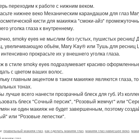
перь переходим к работе с нижним веком.
асьте нижнее веко Механическим карандашом для глаз Mary
Косметической кисти для макияжа "смоки-айз" промежуточны
его уголка глаза к внутреннему.
нечно, smoky eyes не мыслим без густых, пушистых ресниц! 
ц, увеличивающую объём, Mary Kay® или Тушь для ресниц L
 интенсивно прокрасьте их у внешнего уголка глаза.
ж в стиле smoky eyes подразумевает красиво оформленные
дать с цветом ваших волос.
льку главным акцентом в таком макияже являются глаза, т
альных тонах.
бы лучше всего нанести прозрачный блеск для губ. Из колле
ьзовать блеск "Сочный персик", "Розовый жемчуг" или "Сер
умян ни один макияж не будет завершенным, поэтому созд
ый" или "Розовые лепестки".
и:
правильный макияж глаз
,
как сделать макияж глаз
,
макияж глаз нависшее веко
,
маки
 макияж глаз