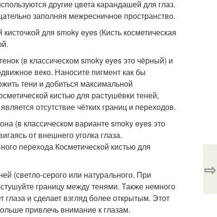
используются другие цвета карандашей для глаз.
щательно заполняя межресничное пространство.
кисточкой для smoky eyes (Кисть косметическая
ой.
енок (в классическом smoky eyes это чёрный) и
одвижное веко. Наносите пигмент как бы
ожить тени и добиться максимальной
осметической кистью для растушёвки теней,
вляется отсутствие чётких границ и переходов.
она (в классическом варианте smoky eyes это
игаясь от внешнего уголка глаза.
ного перехода Косметической кистью для
⇨
еней (светло-серого или натурального. При
растушуйте границу между тенями. Также немного
ет глаза и сделает взгляд более открытым. Этот
больше привлечь внимание к глазам.