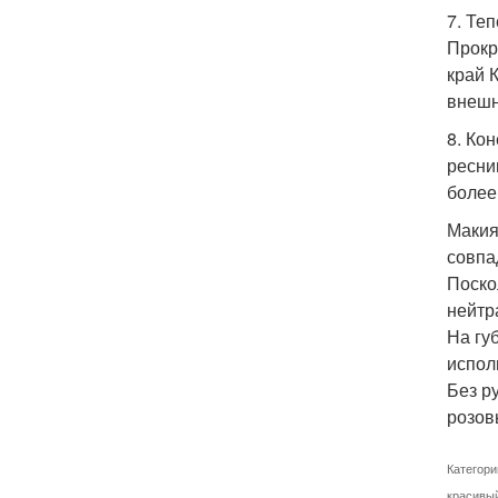
7. Те
Прокр
край 
внешн
8. Ко
ресни
более
Макия
совпа
Поско
нейтр
На гу
испол
Без р
розов
Категори
красивый