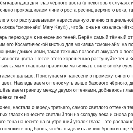
рём карандаш для глаз чёрного цвета (в некоторых случаях 
сивно прокрашиваем линию роста ресниц верхнего века, т
сле этого растушевываем нарисованную линию специальной 
акияжа "смоки-айз" Mary Kay®) , чтобы она не казалась чётк
перь переходим к нанесению теней. Берём самый тёмный отт
им его Косметической кистью для макияжа "смоки-айз" на п
ющими движениями, такая техника позволит аккуратно пол
сивности цвета. После этого хорошенько растушуйте тени К
льку самым главным правилом макияжа в стиле smoky eyes я
игаемся дальше. Приступаем к нанесению промежуточного т
 цвет. Накладываем оттенок чуть выше базового чёрного, дв
шёвываем границу между двумя оттенками, добиваясь плав
шёвки теней.
конец, настала очередь третьего, самого светлого оттенка т
тых глазах нанесите светлый тон на складку века и снова 
ого тона нанесите на внутренний уголок глаза - это распахн
н положите под бровь, чтобы выделить линию брови и ещё 