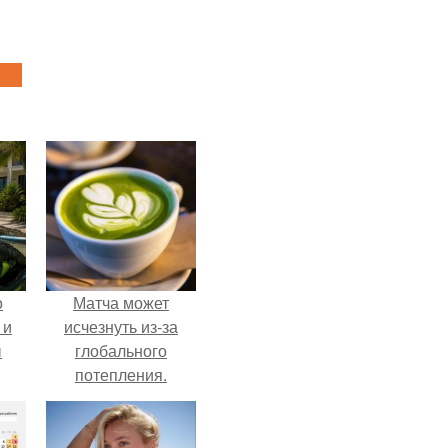
о
Матча может
 и
исчезнуть из-за
ы
глобального
потепления.