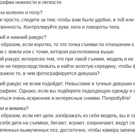
рафии нежности и легкости.
на коленях и полу?
се просто, следите за тем, чтобы вам было удобно, в той или
твенность. Контролируйте руки, ноги и повороты тела.
ий и нижний ракурс?
 образом, если коротко, то это точка съемки по отношении к
ли с земли или с точки, которая расположена выше.
й ракурс интересен тем, что при такой съемке, модель и ее
ое не переусердствовать и найти золотую середину, чтобы 
 важно то, в чем фотографируется девушка?
ий ракурс не всем подойдет. Невысокие и тучные девушки м
рафиях. Однако, если вы подберете подходящую одежду и об
иться очень искренние и интересные снимки. Попробуйте!
и и мимика?
 образом, если нет цели, изображать из себя модель, вы и т
 себя дети на съемках, бегают, играют, озорничают, ведут с
еленных вымученных поз, достаточно, чтобы камера запеча