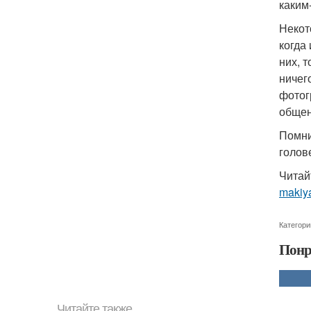
каким
Некот
когда
них, 
ничег
фотог
общен
Помни
голов
Читай
makiy
Категори
Понр
Читайте также