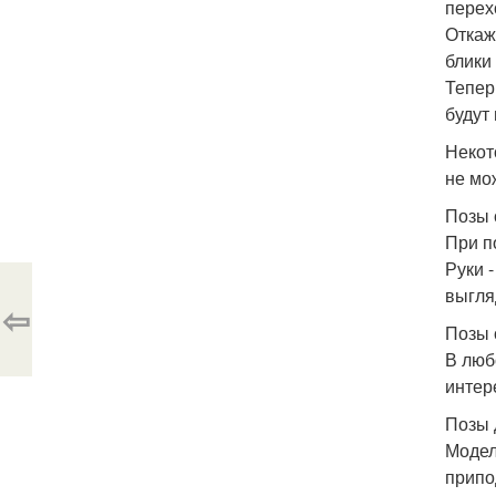
перех
Откаж
блики
Тепер
будут
Некот
не мо
Позы 
При п
Руки 
выгля
⇦
Позы 
В люб
интер
Позы 
Модел
припо