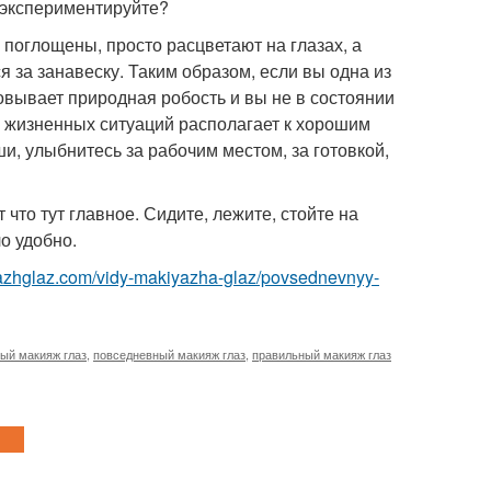
 экспериментируйте?
поглощены, просто расцветают на глазах, а
ся за занавеску. Таким образом, если вы одна из
ковывает природная робость и вы не в состоянии
ть жизненных ситуаций располагает к хорошим
, улыбнитесь за рабочим местом, за готовкой,
 что тут главное. Сидите, лежите, стойте на
о удобно.
yazhglaz.com/vidy-makiyazha-glaz/povsednevnyy-
ый макияж глаз
,
повседневный макияж глаз
,
правильный макияж глаз