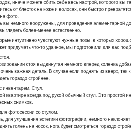
одов, иначе можете сбить себе весь настрой, которого вы т
итесь от блесток на коже и волосах, они быстро превратятс
 на фото.
ь вы немного вооружены, для проведения элементарной д
 выглядеть более-менее естественно.
орые интуитивно чувствуют нужные позы, в которых хорошо 
жет придумать что-то удачное, мы подготовили для вас под
стоя.
озировании стоя выдвинутая немного вперед коленка добав
- очень важная деталь. В случае если поднять из вверх, так
деть гораздо стройнее.
с инвентарем. Стул.
ой квартире всегда под рукой обычный стул. Это простой и
есных снимков.
для фотосессии со стулом.
ь, для улучшения эстетики фотографии, немного наклоняет г
днять голень на носок, нога будет смотреться гораздо строй