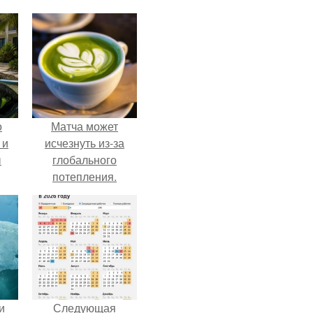
о
Матча может
 и
исчезнуть из-за
ы
глобального
потепления.
и
Следующая