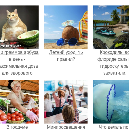
00 граммов арбуза
Летний уход: 15
Крокодилы в
в день -
правил?
флориде сапы
аксимальная доза
гидроскутер
для здорового
захватили.
взрослого,
предупредили
врачи.
В госдуме
Минпросвещения
Что делать пр