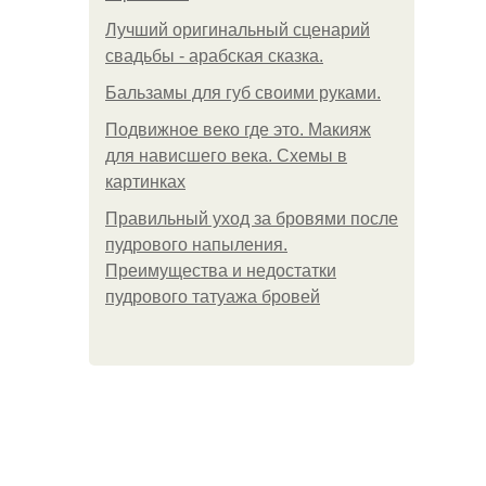
Лучший оригинальный сценарий
свадьбы - арабская сказка.
Бальзамы для губ своими руками.
Подвижное веко где это. Макияж
для нависшего века. Схемы в
картинках
Правильный уход за бровями после
пудрового напыления.
Преимущества и недостатки
пудрового татуажа бровей