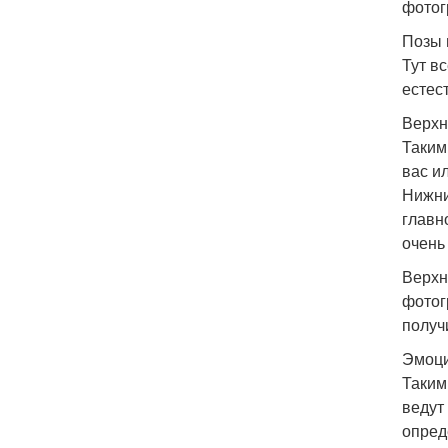
фотог
Позы 
Тут в
естес
Верхн
Таким
вас и
Нижни
главн
очень
Верхн
фотог
получ
Эмоци
Таким
ведут
опред