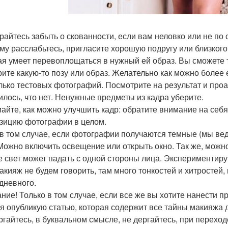
райтесь забыть о скованности, если вам неловко или не по
му расслабьтесь, пригласите хорошую подругу или близкого
ая умеет перевоплощаться в нужный ей образ. Вы сможете та
ите какую-то позу или образ. Желательно как можно более
лько тестовых фотографий. Посмотрите на результат и проан
илось, что нет. Ненужные предметы из кадра уберите.
айте, как можно улучшить кадр: обратите внимание на себя
зицию фотографии в целом.
в том случае, если фотографии получаются темные (мы вед
 Можно включить освещение или открыть окно. Так же, можно
е свет может падать с одной стороны лица. Экспериментиру
акияж не будем говорить, там много тонкостей и хитростей
дневного.
ние! Только в том случае, если все же вы хотите нанести
 я опубликую статью, которая содержит все тайны макияжа
ргайтесь, в буквальном смысле, не дергайтесь, при переход