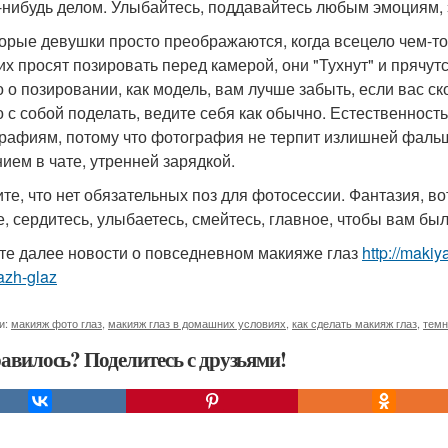
-нибудь делом. Улыбайтесь, поддавайтесь любым эмоциям,
орые девушки просто преображаются, когда всецело чем-то 
 их просят позировать перед камерой, они "Тухнут" и прячут
то о позировании, как модель, вам лучше забыть, если вас с
о с собой поделать, ведите себя как обычно. Естественнос
рафиям, потому что фотография не терпит излишней фальши
ием в чате, утренней зарядкой.
те, что нет обязательных поз для фотосессии. Фантазия, вот
е, сердитесь, улыбаетесь, смейтесь, главное, чтобы вам был
те далее новости о повседневном макияже глаз
http://maki
azh-glaz
и:
макияж фото глаз
,
макияж глаз в домашних условиях
,
как сделать макияж глаз
,
темн
авилось? Поделитесь с друзьями!