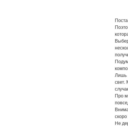
Поста
Поэто
котор
Выбер
неско
получ
Подум
компо
Лишь 
свет.
случа
Про м
повсе
Внима
скоро
Не де