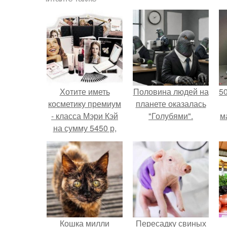
Хотите иметь
Половина людей на
5
косметику премиум
планете оказалась
- класса Мэри Кэй
"Голубями".
м
на сумму 5450 р,
заплатив при этом
1500 р!
Кошка милли
Пересадку свиных