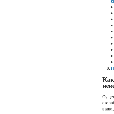
к
Н
Как
нев
Сущес
стара
ваша 