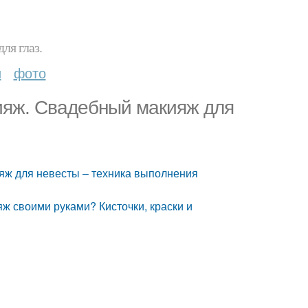
ля глаз.
и
фото
ияж. Свадебный макияж для
яж для невесты – техника выполнения
ж своими руками? Кисточки, краски и