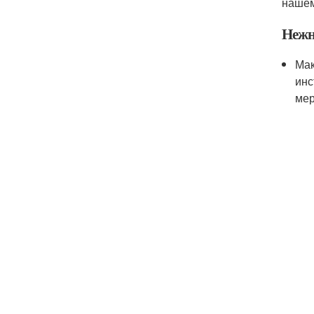
нашем
Нежн
Мак
инс
мер