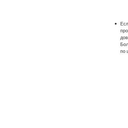
Есл
про
дов
Бол
по 