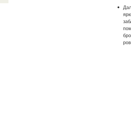
Дал
ярк
заб
пом
бро
ров