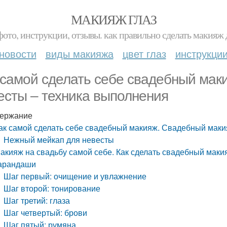
МАКИЯЖ ГЛАЗ
фото, инструкции, отзывы. как правильно сделать макияж д
новости
виды макияжа
цвет глаз
инструкци
 самой сделать себе свадебный мак
есты – техника выполнения
ержание
ак самой сделать себе свадебный макияж. Свадебный маки
Нежный мейкап для невесты
акияж на свадьбу самой себе. Как сделать свадебный макия
арандаши
Шаг первый: очищение и увлажнение
Шаг второй: тонирование
Шаг третий: глаза
Шаг четвертый: брови
Шаг пятый: румяна