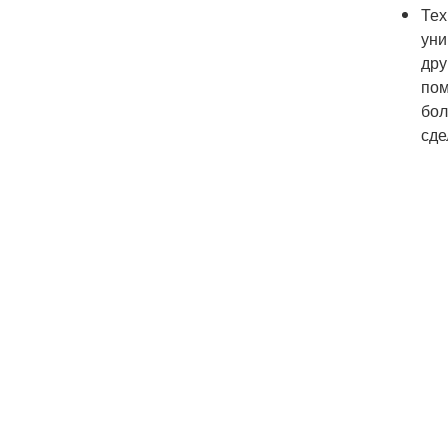
Тех
уни
дру
пом
бол
сде