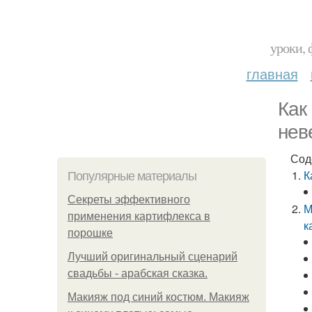
уроки, 
главная
Как
нев
Сод
К
Популярные материалы
Секреты эффективного
М
применения картифлекса в
к
порошке
Лучший оригинальный сценарий
свадьбы - арабская сказка.
Макияж под синий костюм. Макияж