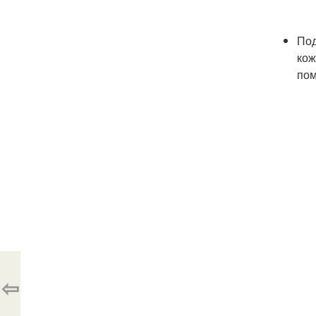
Под
кож
пом
⇦