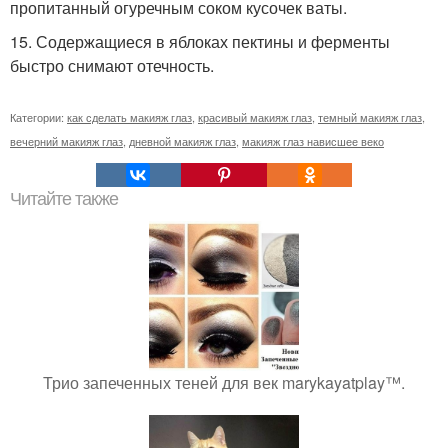
пропитанный огуречным соком кусочек ваты.
15. Содержащиеся в яблоках пектины и ферменты
быстро снимают отечность.
Категории:
как сделать макияж глаз
,
красивый макияж глаз
,
темный макияж глаз
,
вечерний макияж глаз
,
дневной макияж глаз
,
макияж глаз нависшее веко
Читайте также
Трио запеченных теней для век marykayatplay™.