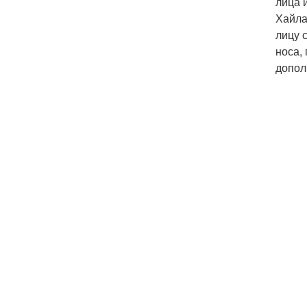
лица 
Хайла
лицу 
носа,
допол