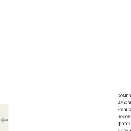
Компа
избав
жирно
⇦
несов
фотог
Если 