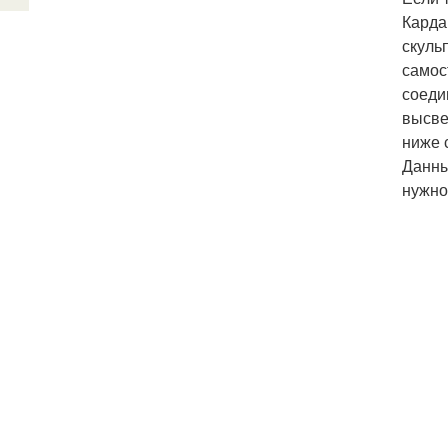
Карда
скуль
самос
соеди
высве
ниже 
Данны
нужно