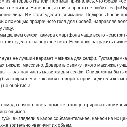
ом из интервью Натали Портман призналась, что фраза «ос
ом в ее жизни. Наверное, актриса просто не любит селфи! Б
ение лица. Им стоит уделить внимание. Подкрась брови п
жи с помощью прозрачного геля для бровей, направляя воло
у лицу.
 мы делаем селфи, камера смартфона чаще всего «смотрит» 
т стоит сделать на верхнее веко. Если ярко накрасить нижне
 eyes не лучший вариант макияжа для селфи. Густая дымка
ах тяжело, массивно. Доверить съемку такого макияжа луч
цы — важная часть макияжа для селфи. Они должны быть 
д был открытым и, как любят говорить производители косме
ц не обойтись!
 помада сочного цвета поможет сконцентрировать внимание
инающимся.
 губы выглядели в кадре соблазнительнее, нанеси на их це
акже зрительно увеличит их объем.