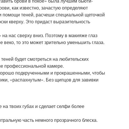
тавить брови в покое» была лучшим бьюти-
рови, как известно, зачастую определяют
ри помощи теней, расчеши специальной щеточкой
ски кверху. Это придаст выразительность
на нас сверху вниз. Поэтому в макияже глаз
е веко, то это может зрительно уменьшить глаза.
 теней будет смотреться на любительских
ше профессиональной камере.
хорошо подкрученными и прокрашенными, чтобы
тики, «распахнутым». Без щипцов для завивки
 на твоих губах и сделает селфи более
нтральную часть немного прозрачного блеска.