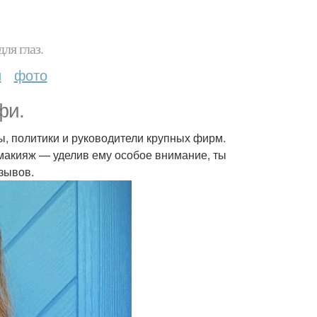
ля глаз.
и
фото
фи.
ы, политики и руководители крупных фирм.
макияж — уделив ему особое внимание, ты
зывов.