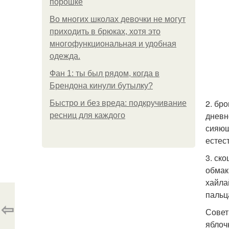
порошке
Во многих школах девочки не могут
приходить в брюках, хотя это
многофункциональная и удобная
одежда.
Фан 1: ты был рядом, когда в
Брендона кинули бутылку?
2. бр
Быстро и без вреда: подкручивание
дневн
ресниц для каждого
сияющ
естес
3. ск
обмак
хайла
пальц
⇦
Совет
яблоч