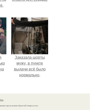
е.
я
Заказала шорты
ько
мужу, в пункте
на
выдачи всё было
нормально,
примерил все
хорошо, ничего не
предвещало беды.
язь
решено при указании обратной гиперссылки.