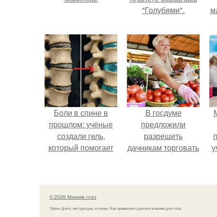
"Голубями".
м
Боли в спине в
В госдуме
прошлом: учёные
предложили
создали гель,
разрешить
который помогает
дачникам торговать
у
восстанавливать
своей
межпозвоночные
сельхозпродукцией
диски.
в людных местах.
© 2026 Макияж глаз
Уроки, фото, инструкции, отзывы. Как правильно сделать макияж для глаз.