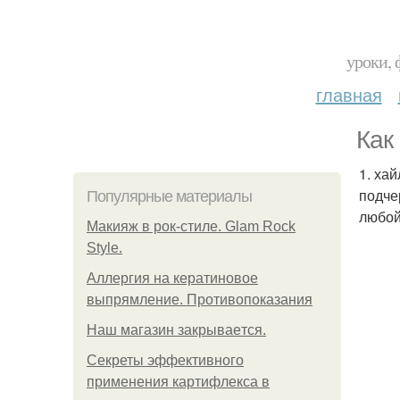
уроки, 
главная
Как
1. ха
подче
Популярные материалы
любой
Макияж в рок-стиле. Glam Rock
Style.
Аллергия на кератиновое
выпрямление. Противопоказания
Нaш магaзин зaкрывaeтся.
Секреты эффективного
применения картифлекса в