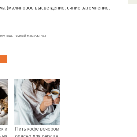
ма (малиновое высветдение, синие затемнение,
ияж глаз
,
темный макияж глаз
к и
Пить кофе вечером
ь на
опасно для сердца.