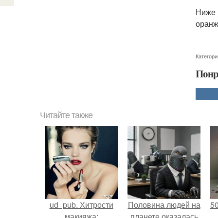
Ниже 
оранж
Категори
Понр
Читайте также
ud_pub. Хитрости
Половина людей на
5
макияжа:
планете оказалась