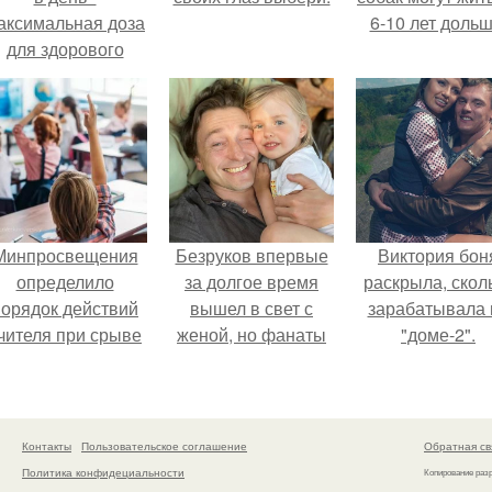
аксимальная доза
6-10 лет дольш
для здорового
взрослого,
предупредили
врачи.
Минпросвещения
Безруков впервые
Виктория бон
определило
за долгое время
раскрыла, скол
порядок действий
вышел в свет с
зарабатывала 
чителя при срыве
женой, но фанаты
"доме-2".
урока.
не оценили
скромную красоту
Анны: "какая она
скучная.
Контакты
Пользовательское соглашение
Обратная св
Политика конфидециальности
Копирование раз