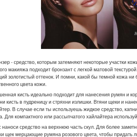
онзер - средство, которым затемняют некоторые участки ко
ого макияжа подходит бронзант с легкой матовой текстуро
ий золотистый оттенок. И помни, какой бы темной кожа ни 
твенного цвета кожи.
ошенная кисть идеально подходит для нанесения румян и кор
ни кисть в пудреницу и стряхни излишки. Втяни щеки и нан
йтер. В случае если ты используешь жидкое средство, капни
а. Для компактного или рассыпчатого хайлайтера использу
: наноси средство на верхнюю часть скул. Для более замет
ки щек мерцающие румяна розового цвета, чтобы придать л