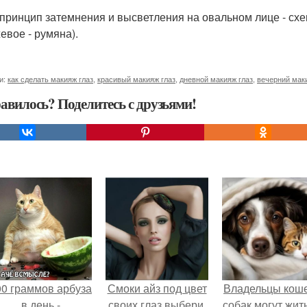
принцип затемнения и высветления на овальном лице - схе
евое - румяна).
и:
как сделать макияж глаз
,
красивый макияж глаз
,
дневной макияж глаз
,
вечерний мак
авилось? Поделитесь с друзьями!
00 граммов арбуза
Смоки айз под цвет
Владельцы коше
в день -
своих глаз выбери.
собак могут жит