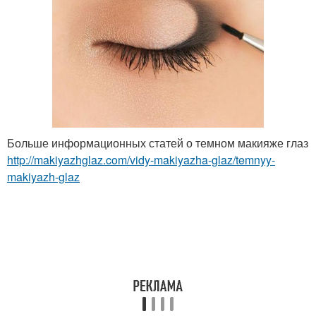
Больше информационных статей о темном макияже глаз
http://makiyazhglaz.com/vidy-makiyazha-glaz/temnyy-
makiyazh-glaz