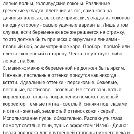
легкие волны, голливудские локоны. Различные
греческие укладки, плетение из кос, сама коса на
длинных волосах, высокие прически, укладка из локонов
на одну сторону - самые удачные варианты. Лишь в том
случае, если беременная все же решается на стрижку,
то это должна быть прическа с округлыми линиями -
плавный боб, асимметричное каре. Пробор - прямой или
слегка скошенный в сторону. Челка отсутствует, либо
легкая, на бок.
3. макияж: макияж беременной не должен быть ярким.
Нежные, пастельные оттенки придутся как никогда
кстати. Идеальные оттенки - персиковые, бежевые,
песочные, пастилово - розовые. Не стоит забывать о
корректорах: скрыть покраснения поможет зеленый
корректор, темные пятна - светлый, синяки под глазами
и отеки - желтый, землистый оттенок кожи - серый.
Использование пудры обязательно. Распахнуть глаза
помогут светлые тени, тушь с эффектом "Изгиб - Длина",
белая подводка для внутренней стороны нижнего века и