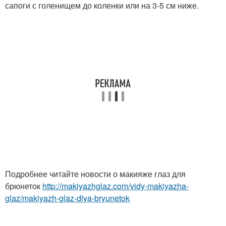
сапоги с голенищем до коленки или на 3-5 см ниже.
Подробнее читайте новости о макияже глаз для
брюнеток
http://makiyazhglaz.com/vidy-makiyazha-
glaz/makiyazh-glaz-dlya-bryunetok