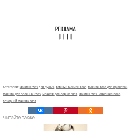
Категории:
макияж глаз для русых
,
темный макияж глаз
,
макияж глаз для брюнеток
,
макияж для зеленых глаз
,
макияж для серых глаз
,
макияж глаз нависшее веко
,
вечерний макияж глаз
Читайте также