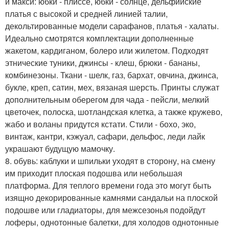
и макси: юбки - плиссе, юбки - солнце, дельфийские
платья с высокой и средней линией талии,
декольтированные модели сарафанов, платья - халаты.
Идеально смотрятся комплектации дополненные
жакетом, кардиганом, болеро или жилетом. Подходят
этнические туники, джинсы - клеш, брюки - бананы,
комбинезоны. Ткани - шелк, газ, бархат, овчина, джинса,
букле, креп, сатин, мех, вязаная шерсть. Принты служат
дополнительным оберегом для чада - пейсли, мелкий
цветочек, полоска, шотландская клетка, а также кружево,
жабо и воланы придутся кстати. Стили - бохо, эко,
винтаж, кантри, кэжуал, сафари, дельфос, леди лайк
украшают будущую мамочку.
8. обувь: каблуки и шпильки уходят в сторону, на смену
им приходит плоская подошва или небольшая
платформа. Для теплого времени года это могут быть
изящно декорированные камнями сандальи на плоской
подошве или гладиаторы, для межсезонья подойдут
лоферы, однотонные балетки, для холодов однотонные