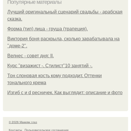
Популярные материалы
Лучший оригинальный сценарий свадьбы - арабская
сказка.
Форма (тип) лица - груша (трапеция).
Виктория боня раскрыла, сколько зарабатывала на
"доме-2".
Велнес - совет дня: II.
Курс "визажист -. Стилист"10 занятий -.
Тон слоновая кость кому подходит. Оттенки
тонального крема
Изгиб c и d ресничек. Как выглядит: описание и фото
© 2026 Макияж глаз
Контакты
Пользовательское соглашение