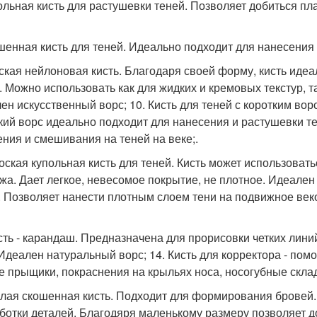
польная кисть для растушевки теней. Позволяет добиться п
ошенная кисть для теней. Идеально подходит для нанесения т
оская нейлоновая кисть. Благодаря своей форму, кисть идеа
. Можно использовать как для жидких и кремовых текстур, та
ен искусственный ворс; 10. Кисть для теней с коротким во
кий ворс идеально подходит для нанесения и растушевки те
ения и смешивания на теней на веке;.
лоская купольная кисть для теней. Кисть может использоват
жа. Дает легкое, невесомое покрытие, не плотное. Идеален
. Позволяет нанести плотным слоем тени на подвижное век
исть - карандаш. Предназначена для прорисовки четких лини
 Идеален натуральный ворс; 14. Кисть для корректора - пом
е прыщики, покраснения на крыльях носа, носогубные склад
алая скошенная кисть. Подходит для формирования бровей. 
ботки деталей. Благодяря маленькому размеру позволяет до