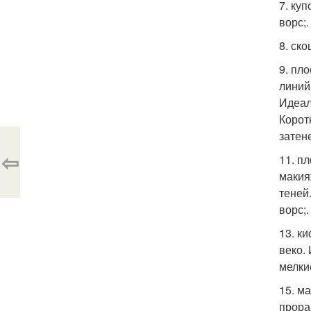
7. ку
ворс;.
8. ск
9. пл
линий
Идеал
Корот
затен
⇦
11. п
макия
теней
ворс;.
13. к
веко.
мелки
15. м
прора