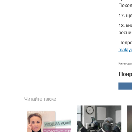
Походи
17. щ
18. к
ресни
Подро
makiy
Категори
Понр
Читайте также