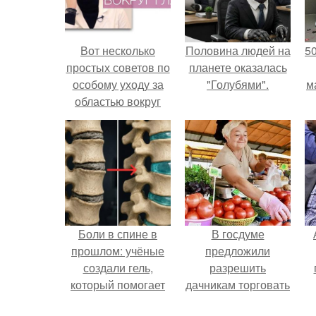
Вот несколько
Половина людей на
5
простых советов по
планете оказалась
особому уходу за
"Голубями".
м
областью вокруг
глаз:
Боли в спине в
В госдуме
прошлом: учёные
предложили
создали гель,
разрешить
который помогает
дачникам торговать
восстанавливать
своей