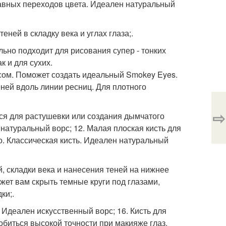
лавных переходов цвета. Идеален натуральный
еней в складку века и углах глаза;.
льно подходит для рисования супер - тонких
к и для сухих.
рсом. Поможет создать идеальный Smokey Eyes.
ней вдоль линии ресниц. Для плотного
⇨
ься для растушевки или создания дымчатого
 натуральный ворс; 12. Малая плоская кисть для
о. Классическая кисть. Идеален натуральный
й, складки века и нанесения теней на нижнее
ожет вам скрыть темные круги под глазами,
ки;.
Идеален искусственный ворс; 16. Кисть для
биться высокой точности при макияже глаз.