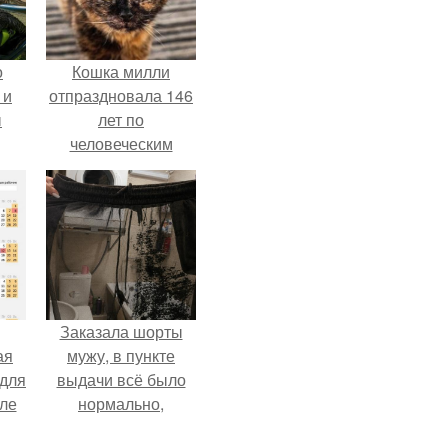
о
Кошка милли
 и
отпраздновала 146
ы
лет по
человеческим
Меркам и
претендует на
звание самой
старой в мире.
Заказала шорты
ая
мужу, в пункте
 для
выдачи всё было
але
нормально,
т.
примерил все