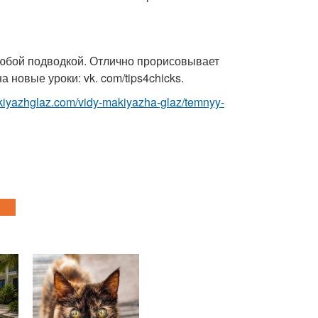
 любой подводкой. Отлично прорисовывает
новые уроки: vk. com/tips4chicks.
akiyazhglaz.com/vidy-makiyazha-glaz/temnyy-