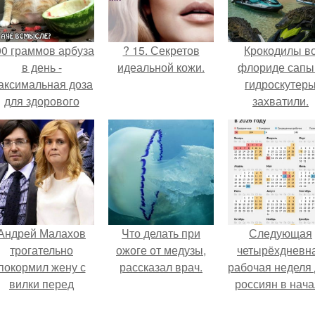
00 граммов арбуза
? 15. Секретов
Крокодилы в
в день -
идеальной кожи.
флориде сапы
аксимальная доза
гидроскутер
для здорового
захватили.
взрослого,
предупредили
врачи.
Андрей Малахов
Что делать при
Следующая
трогательно
ожоге от медузы,
четырёхдневн
покормил жену с
рассказал врач.
рабочая неделя
вилки перед
россиян в нач
камерой, вызвав
ноября наступи