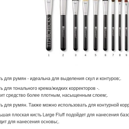
ть для румян - идеальна для выделения скул и контуров;.
ть для тонального крема/жидких корректоров -.
ит средство более плотным, насыщенным слоем;.
сть для румян. Также можно использовать для контурной корр
льшая плоская кисть Large Fluff подойдет для нанесения баз
дит для нанесения основы;.