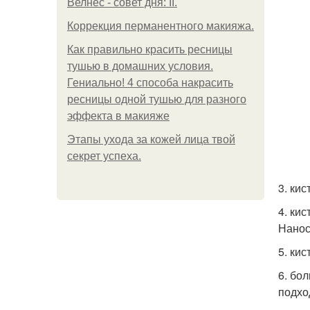
Велнес - совет дня: II.
Коррекция перманентного макияжа.
Как правильно красить ресницы
тушью в домашних условия.
Гениально! 4 способа накрасить
ресницы одной тушью для разного
эффекта в макияже
Этапы ухода за кожей лица твой
секрет успеха.
3. кис
4. кис
Нанос
5. ки
6. бо
подхо