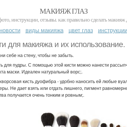
МАКИЯЖ ГЛАЗ
фото, инструкции, отзывы. как правильно сделать макияж д
новости
виды макияжа
цвет глаз
инструкци
ти для макияжа и их использование.
ни себе на стену, чтобы не забыть.
сть для пудры. С помощью этой кисти можно нанести рассып
та маски. Идеален натуральный ворс;.
ухворсовая кисть дуофибра - удобно наносить ей любые вуа
ры. Не дает взять или отдать лишнего, пигмент равномерно
тва получается очень тонким и ровным;.