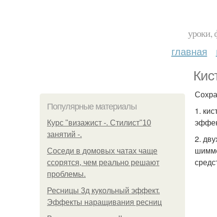
уроки, 
главная
Кис
Сохра
Популярные материалы
1. ки
эффек
Курс "визажист -. Стилист"10
занятий -.
2. дв
шимме
Соседи в домовых чатах чаще
средс
ссорятся, чем реально решают
проблемы.
Ресницы 3д кукольный эффект.
Эффекты наращивания ресниц