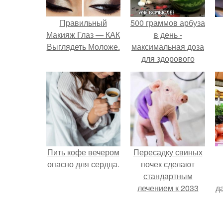
Правильный
500 граммов арбуза
Макияж Глаз — КАК
в день -
Выглядеть Моложе.
максимальная доза
для здорового
взрослого,
предупредили
врачи.
Пить кофе вечером
Пересадку свиных
опасно для сердца.
почек сделают
стандартным
лечением к 2033
д
году в Японии.
с