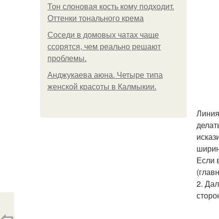
Тон слоновая кость кому подходит.
Оттенки тонального крема
Соседи в домовых чатах чаще
ссорятся, чем реально решают
проблемы.
Анджукаева аюна. Четыре типа
женской красоты в Калмыкии.
Линия
делат
исказ
ширино
Если 
(главн
2. Да
сторо
⇦