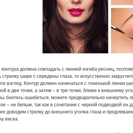
 контура должна совпадать с линией изгиба ресниц, поэтом
ь стрелку шире с середины глаза, то искусственно закруглит
ите взгляд. Контур должен начинаться с тоненькой линии ши
й в две точки, а затем – в три точки, ближе к внешнему уго
вы боитесь ошибиться, можете предварительно начертить
ое – не белым, так как в сочетании с черной подводкой он да
лее доводим стрелку до внешнего уголка глаза и продлевае
ну виска.