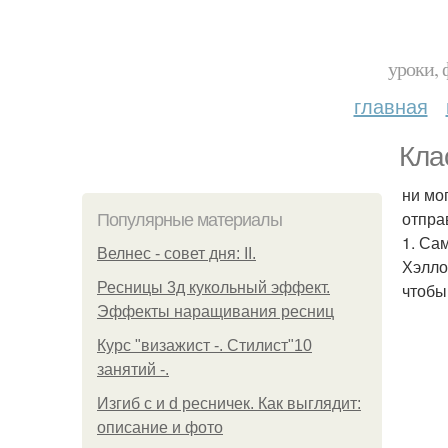
уроки, 
главная
Кла
ни мо
отпра
Популярные материалы
1. Са
Велнес - совет дня: II.
Хэлло
Ресницы 3д кукольный эффект.
чтобы
Эффекты наращивания ресниц
Курс "визажист -. Стилист"10
занятий -.
Изгиб c и d ресничек. Как выглядит:
описание и фото