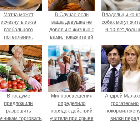
Матча может
В Случае если
Владельцы коше
исчезнуть из-за
ваша девушка не
собак могут жит
глобального
довольна жизнью с
6-10 лет дольш
потепления.
вами, покажите ей
этот пост.
В госдуме
Минпросвещения
Андрей Малах
предложили
определило
трогательно
разрешить
порядок действий
покормил жену
ачникам торговать
учителя при срыве
вилки перед
своей
урока.
камерой, вызв
ельхозпродукцией
умиление у