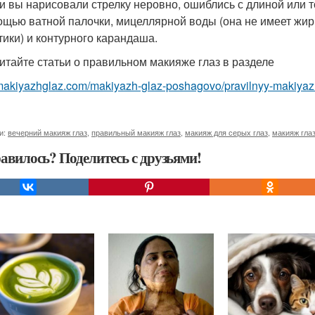
ли вы нарисовали стрелку неровно, ошиблись с длиной или 
ощью ватной палочки, мицеллярной воды (она не имеет жир
тики) и контурного карандаша.
итайте статьи о правильном макияже глаз в разделе
/makiyazhglaz.com/makiyazh-glaz-poshagovo/pravilnyy-makiyaz
и:
вечерний макияж глаз
,
правильный макияж глаз
,
макияж для серых глаз
,
макияж гла
авилось? Поделитесь с друзьями!