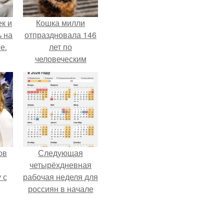
к и
Кошка милли
ь на
отпраздновала 146
е.
лет по
человеческим
Меркам и
претендует на
звание самой
старой в мире.
ов
Следующая
четырёхдневная
 с
рабочая неделя для
россиян в начале
ав
ноября наступит.