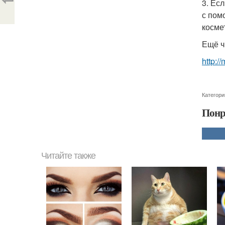
3. Ес
с пом
косме
Ещё ч
http:/
Категори
Понр
Читайте также