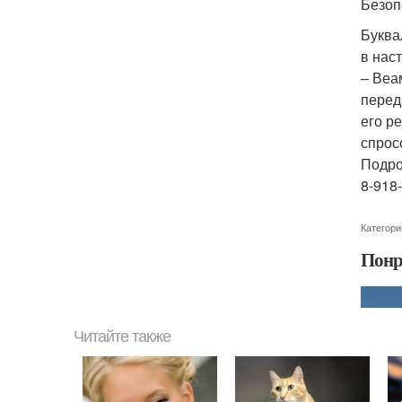
Безоп
Буква
в нас
– Веа
перед
его р
спрос
Подро
8-918
Категори
Понр
Читайте также