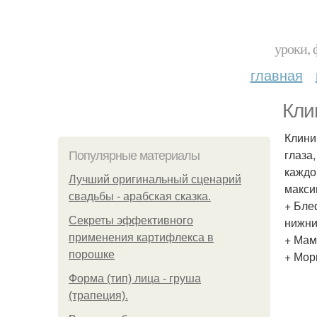
уроки, 
главная
Кли
Клини
глаза
Популярные материалы
каждо
Лучший оригинальный сценарий
макси
свадьбы - арабская сказка.
+ Бле
Секреты эффективного
нижни
применения картифлекса в
+ Мам
порошке
+ Мор
Форма (тип) лица - груша
(трапеция).