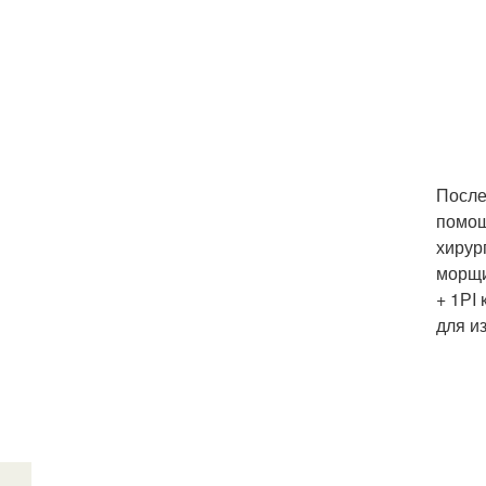
После
помощ
хирур
морщи
+ 1РI
для и