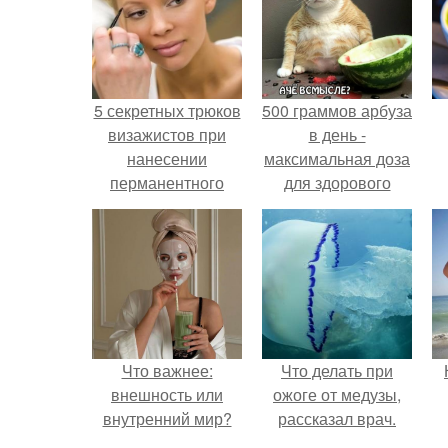
5 секретных трюков
500 граммов арбуза
визажистов при
в день -
нанесении
максимальная доза
перманентного
для здорового
макияжа.
взрослого,
предупредили
врачи.
Что важнее:
Что делать при
внешность или
ожоге от медузы,
внутренний мир?
рассказал врач.