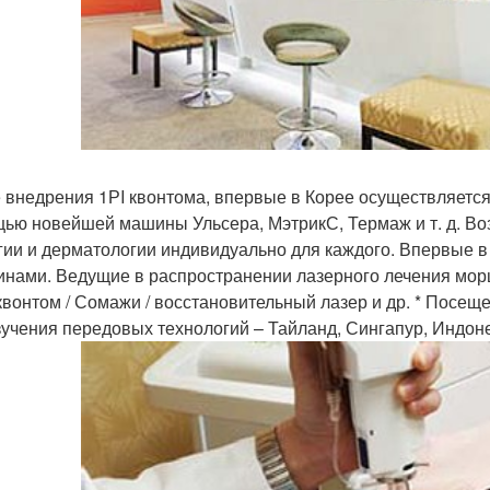
 внедрения 1РI квонтома, впервые в Корее осуществляется
ью новейшей машины Ульсера, МэтрикС, Термаж и т. д. В
гии и дерматологии индивидуально для каждого. Впервые в
нами. Ведущие в распространении лазерного лечения мо
 квонтом / Сомажи / восстановительный лазер и др. * Посе
зучения передовых технологий – Тайланд, Сингапур, Индонез