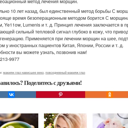
еоационный метод лечения морщин.
льно 10 лет назад, был единственный метод борьбы С мор
тояще время безоперационным методом борится С морщин
м, Ye11ow, Lumenis и т. д. Принцип лечения заключается в 
ающей сильный тепловой сигнал глубоко в кожу, что приво
егенерацию. Применяется при лечении морщин на шее, подт
ом у иностранных пациентов Китая, Японии, России и т. д.
бности вы можете узнать, позвонив нам!
-213-9977
и:
макияж глаз нависшее веко
,
повседневный макияж глаз
авилось? Поделитесь с друзьями!