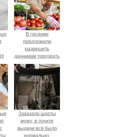
ных
В госдуме
т
предложили
м
разрешить
33
дачникам торговать
.
своей
сельхозпродукцией
в людных местах.
вые
Заказала шорты
мя
мужу, в пункте
с
выдачи всё было
аты
нормально,