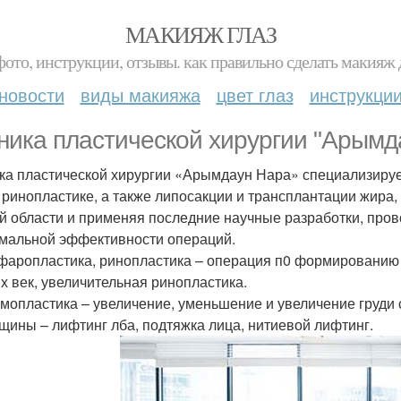
МАКИЯЖ ГЛАЗ
фото, инструкции, отзывы. как правильно сделать макияж д
новости
виды макияжа
цвет глаз
инструкци
ника пластической хирургии "Арымд
ка пластической хирургии «Арымдаун Нара» специализирует
, ринопластике, а также липосакции и трансплантации жира
й области и применяя последние научные разработки, про
мальной эффективности операций.
фаропластика, ринопластика – операция п0 формированию 
х век, увеличительная ринопластика.
мопластика – увеличение, уменьшение и увеличение груди 
щины – лифтинг лба, подтяжка лица, нитиевой лифтинг.