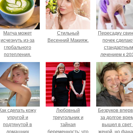
Матча может
Стильный
Пересадку сви
исчезнуть из-за
Весенний Макияж.
почек сделаю
глобального
стандартны
потепления.
лечением к 20
году в Японии
Как сделать кожу
Любовный
Безруков впер
упругой и
треугольник и
за долгое вре
подтянутой в
тайная
вышел в свет 
домашних
беременность: что
женой, но фан