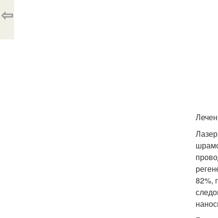
⇦
Лечен
Лазер
шрамо
прово
реген
82%, 
следо
нанос