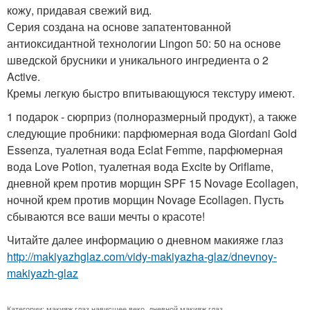
кожу, придавая свежий вид.
Серия создана на основе запатентованной
антиоксидантной технологии Lingon 50: 50 на основе
шведской брусники и уникального ингредиента о 2
Active.
Кремы легкую быстро впитывающуюся текстуру имеют.
1 подарок - сюрприз (полноразмерный продукт), а также
следующие пробники: парфюмерная вода Giordani Gold
Essenza, туалетная вода Eclat Femme, парфюмерная
вода Love Potion, туалетная вода Excite by Oriflame,
дневной крем против морщин SPF 15 Novage Ecollagen,
ночной крем против морщин Novage Ecollagen. Пусть
сбываются все ваши мечты о красоте!
Читайте далее информацию о дневном макияже глаз
http://makiyazhglaz.com/vidy-makiyazha-glaz/dnevnoy-
makiyazh-glaz
Категории:
макияж глаз нависшее веко
,
дневной макияж глаз