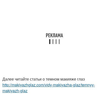
Далее читайте статьи о темном макияже глаз
http://makiyazhglaz.com/vidy-makiyazha-glaz/temnyy-
makiyazh-glaz