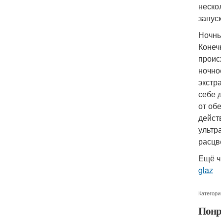
неско
запус
Ночны
Конеч
проис
ночно
экстр
себе 
от об
дейст
ультр
расцв
Ещё ч
glaz
Категори
Понр