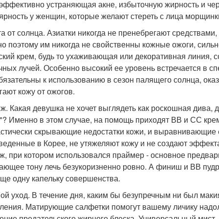
 эффективно устраняющая акне, избыточную жирность и чер
ярность у женщин, которые желают стереть с лица морщинки
а от солнца. Азиатки никогда не пренебрегают средствами
о поэтому им никогда не свойственны кожные ожоги, силь
ский крем, будь то ухаживающая или декоративная линия, 
чных лучей. Особенно высокий ее уровень встречается в с
бязательны к использованию в сезон палящего солнца, ока
гают кожу от ожогов.
ж. Какая девушка не хочет выглядеть как роскошная дива, 
"? Именно в этом случае, на помощь приходят ВВ и СС кре
стически скрывающие недостатки кожи, и выравнивающие е
веденные в Корее, не утяжеляют кожу и не создают эффект
ж, при котором использовался праймер - основное предвари
ающее тону лечь безукоризненно ровно. А финиш и ВВ пудр
еще одну капельку совершенства.
ой уход. В течение дня, каким бы безупречным ни был маки
ления. Матирующие салфетки помогут вашему личику надо
ение предательского жирного блеска. Универсальный мист 