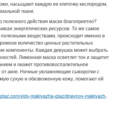
ожи, насыщают каждую ее клеточку кислородом,
иальной ткани.
о полезного действия маски благоприятно?
ачивая энергетических ресурсов. То же самое
е полезными веществами, происходит именно в
громное количество ценных растительных
ские компоненты. Каждая девушка может выбрать
ностей. Лимонная маска осветлит тон и защитит
анием и окажет противовоспалительное
т от акне. Ночные увлажняющие сыворотки с
 самую сухую и обезвоженную кожу, помогают ей
zhglaz.com/vidy-makiyazha-glaz/dnevnoy-makiyazh-