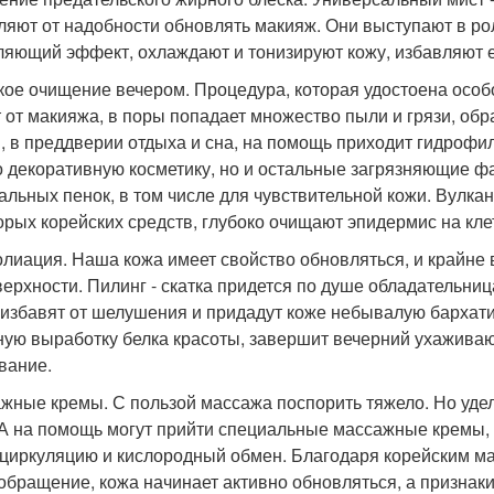
ляют от надобности обновлять макияж. Они выступают в р
ляющий эффект, охлаждают и тонизируют кожу, избавляют е
кое очищение вечером. Процедура, которая удостоена особо
т от макияжа, в поры попадает множество пыли и грязи, обр
, в преддверии отдыха и сна, на помощь приходит гидрофил
о декоративную косметику, но и остальные загрязняющие 
альных пенок, в том числе для чувствительной кожи. Вулка
орых корейских средств, глубоко очищают эпидермис на кле
лиация. Наша кожа имеет свойство обновляться, и крайне 
верхности. Пилинг - скатка придется по душе обладательни
 избавят от шелушения и придадут коже небывалую бархати
ную выработку белка красоты, завершит вечерний ухажива
вание.
жные кремы. С пользой массажа поспорить тяжело. Но уделя
 А на помощь могут прийти специальные массажные кремы,
циркуляцию и кислородный обмен. Благодаря корейским м
обращение, кожа начинает активно обновляться, а признаки