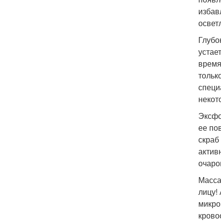
избав
освет
Глубо
устае
время
тольк
специ
некот
Эксфо
ее по
скраб
актив
очаро
Масса
лицу!
микро
крово