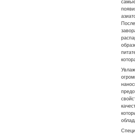
самые
появи
азиат
После
завор
распа
образ
питат
котор
Увлаж
огром
нанос
предо
свойс
качес
котор
облад
Специ