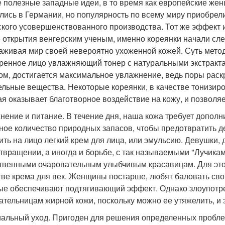
 полезные западные идеи, в то время как европейские же
лись в Германии, но популярность по всему миру приобрели
ского усовершенствованного производства. Тот же эффект 
 открытия венгерским ученым, именно кореянки начали сле
аживая мир своей невероятно ухоженной кожей. Суть метод
ренное лицо увлажняющий тонер с натуральными экстракта
ом, достигается максимальное увлажнение, ведь поры раскр
ельные вещества. Некоторые кореянки, в качестве тонизиро
ая оказывает благотворное воздействие на кожу, и позволя
нение и питание. В течение дня, наша кожа требует дополн
ное количество природных запасов, чтобы предотвратить д
ить на лицо легкий крем для лица, или эмульсию. Девушки, 
твращении, а иногда и борьбе, с так называемыми "Лучикам
твенными очаровательным улыбчивым красавицам. Для этог
тве крема для век. Женщины постарше, любят баловать св
ые обеспечивают подтягивающий эффект. Однако злоупотре
ательницам жирной кожи, поскольку можно ее утяжелить, и 
альный уход. Пригоден для решения определенных проблем