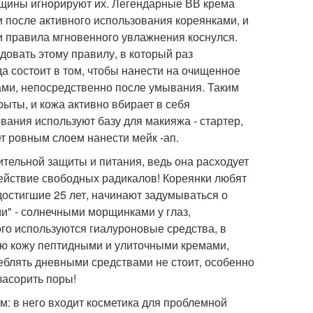
нщины игнорируют их. Легендарные ВВ крема
 после активного использования кореянками, и
и правила мгновенного увлажнения коснулся.
довать этому правилу, в который раз
а состоит в том, чтобы нанести на очищенное
ми, непосредственно после умывания. Таким
ыты, и кожа активно вбирает в себя
вания используют базу для макияжа - стартер,
ет ровным слоем нанести мейк -ап.
ительной защиты и питания, ведь она расходует
ействие свободных радикалов! Кореянки любят
достигшие 25 лет, начинают задумываться о
и" - солнечными морщинками у глаз,
о используются гиалуроновые средства, в
ою кожу пептидными и улиточными кремами,
блять дневными средствами не стоит, особенно
засорить поры!
: в него входит косметика для проблемной