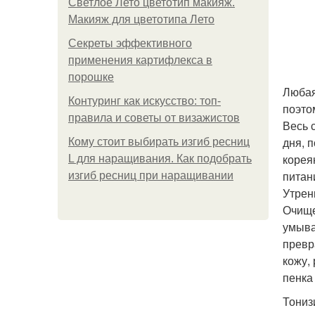
Светлое Лето цветотип макияж.
Макияж для цветотипа Лето
Секреты эффективного
применения картифлекса в
порошке
Любая
Контуринг как искусство: топ-
поэто
правила и советы от визажистов
Весь 
дня, 
Кому стоит выбирать изгиб ресниц
корея
L для наращивания. Как подобрать
питан
изгиб ресниц при наращивании
Утрен
Очище
умыва
превр
кожу,
пенка
Тониз