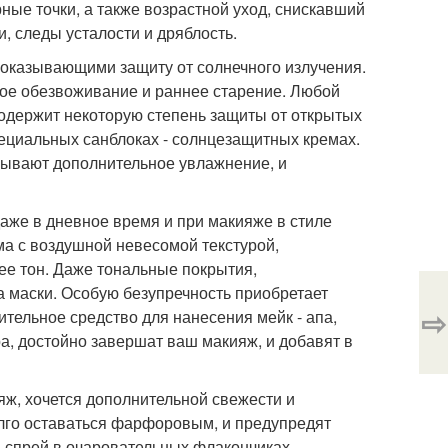
ные точки, а также возрастной уход, снискавший
, следы усталости и дряблость.
, оказывающими защиту от солнечного излучения.
ное обезвоживание и раннее старение. Любой
содержит некоторую степень защиты от открытых
пециальных санблоках - солнцезащитных кремах.
зывают дополнительное увлажнение, и
даже в дневное время и при макияже в стиле
ма с воздушной невесомой текстурой,
е тон. Даже тональные покрытия,
а маски. Особую безупречность приобретает
⇨
тельное средство для нанесения мейк - апа,
а, достойно завершат ваш макияж, и добавят в
яж, хочется дополнительной свежести и
лго оставаться фарфоровым, и предупредят
- спрей в очаровательных флакончиках,