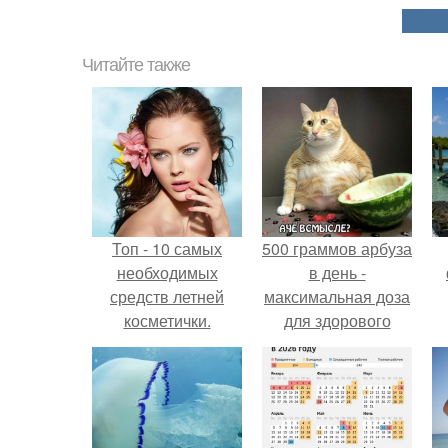
Читайте также
Топ - 10 самых
500 граммов арбуза
необходимых
в день -
средств летней
максимальная доза
косметички.
для здорового
взрослого,
предупредили
врачи.