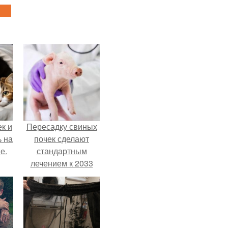
к и
Пересадку свиных
ь на
почек сделают
е.
стандартным
лечением к 2033
году в Японии.