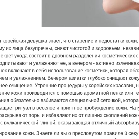
 корейская девушка знает, что старение и недостатки кожи,
му их лица безупречны, сияют чистотой и здоровьем, незав
секрет ухода состоит в дробном разделении косметических 
подпитывают и увлажняют ее, а вечером - активно излечив
нок включают в себя использование косметики, которая о
ием и увлажнением. Вечером азиатки глубоко очищают кожу
нее очищение. Утренние процедуры у корейских красавиц н
ние кожи производится с помощью ароматной пенки или ге
ния обязательно взбиваются специальной сеточкой, которая
ащает ритуал в веселое и приятное пробуждение кожи. На
 раскрывают поры и избавляют их от лишних скоплений кожн
 с вулканической глиной, оказывающая отличный абсорби
ирование кожи. Знаете ли вы о пресловутом правиле 3 секу