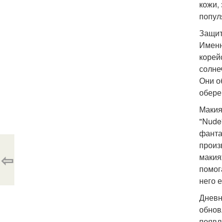
кожи,
попул
Защит
Именн
корей
солне
Они о
обере
Макия
"Nude
фанта
произ
⇦
макия
помог
него 
Дневн
обнов
появл