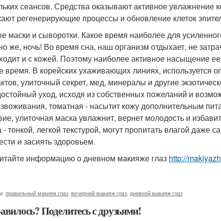
льких сеансов. Средства оказывают активное увлажнение к
кают регенерирующие процессы и обновление клеток эпител
е маски и сыворотки. Какое время наиболее для усиленног
но же, ночь! Во время сна, наш организм отдыхает, не затр
ходит и с кожей. Поэтому наиболее активное насыщение е
е время. В корейских ухаживающих линиях, используется о
актов, улиточный секрет, мед, минералы и другие экзотиче
достойный уход, исходя из собственных пожеланий и возмож
езвоживания, томатная - насытит кожу дополнительным пит
вие, улиточная маска увлажнит, вернет молодость и избави
а - тонкой, легкой текстурой, могут пропитать влагой даже
ести и засиять здоровьем.
итайте информацию о дневном макияже глаз
http://makiya
и:
правильный макияж глаз
,
вечерний макияж глаз
,
дневной макияж глаз
авилось? Поделитесь с друзьями!