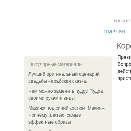
уроки, 
главная
Кор
Прави
Вопро
Популярные материалы
дейст
Лучший оригинальный сценарий
прист
свадьбы - арабская сказка.
Чем можно заменить пудру. Пудра
своими руками: виды
Макияж под синий костюм. Макияж
к синему платью: самые
эффектные образы