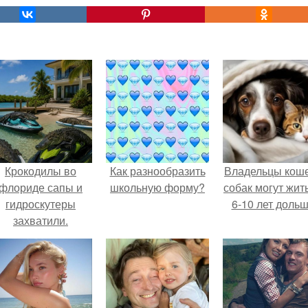
Крокодилы во
Как разнообразить
Владельцы коше
флориде сапы и
школьную форму?
собак могут жит
гидроскутеры
6-10 лет дольш
захватили.