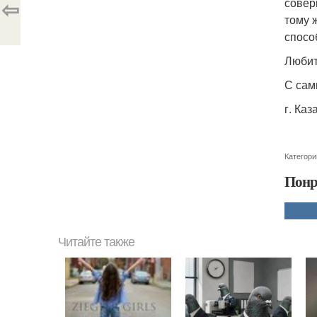
⇦
совер
тому 
спосо
Любит
С сам
г. Каз
Категори
Понр
Читайте также