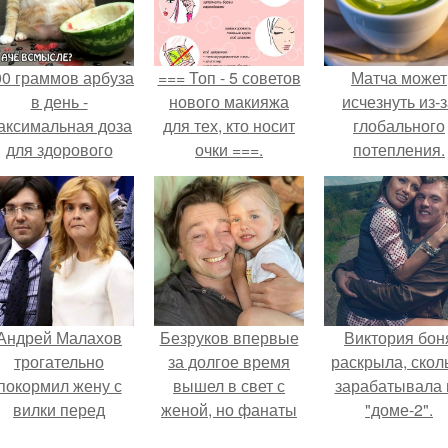
00 граммов арбуза
=== Топ - 5 советов
Матча может
в день -
нового макияжа
исчезнуть из-
аксимальная доза
для тех, кто носит
глобального
для здорового
очки ===.
потепления.
взрослого,
предупредили
врачи.
Андрей Малахов
Безруков впервые
Виктория бон
трогательно
за долгое время
раскрыла, скол
покормил жену с
вышел в свет с
зарабатывала 
вилки перед
женой, но фанаты
"доме-2".
камерой, вызвав
не оценили