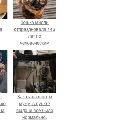
Кошка милли
за
отпраздновала 146
лет по
человеческим
Меркам и
претендует на
звание самой
старой в мире.
я
Заказала шорты
ько
мужу, в пункте
на
выдачи всё было
нормально,
примерил все