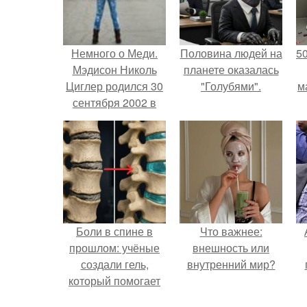
Немного о Меди.
Половина людей на
5
Мэдисон Николь
планете оказалась
Циглер родился 30
"Голубями".
м
сентября 2002 в
Питтсбурге, штат
Пенсильвания.
Боли в спине в
Что важнее:
прошлом: учёные
внешность или
создали гель,
внутренний мир?
который помогает
восстанавливать