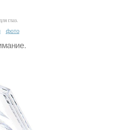
ля глаз.
и
фото
имание.