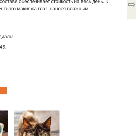
⇨
ставе обеспечивает стойкость на весь день. К
ентного макияжа глаз, нанося влажным
диаль!
45.