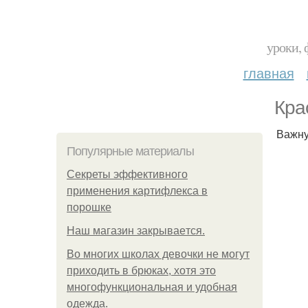
уроки, 
главная
Кра
Важну
Популярные материалы
Секреты эффективного
применения картифлекса в
порошке
Нaш магaзин зaкрывaeтся.
Во многих школах девочки не могут
приходить в брюках, хотя это
многофункциональная и удобная
одежда.