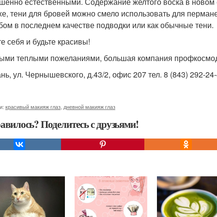
шенно естественными. Содержание желтого воска в новом со
же, тени для бровей можно смело использовать для перман
бом в последнем качестве подводки или как обычные тени.
е себя и будьте красивы!
ыми теплыми пожеланиями, большая компания профкосмо
ань, ул. Чернышевского, д.43/2, офис 207 тел. 8 (843) 292-24-
и:
красивый макияж глаз
,
дневной макияж глаз
авилось? Поделитесь с друзьями!