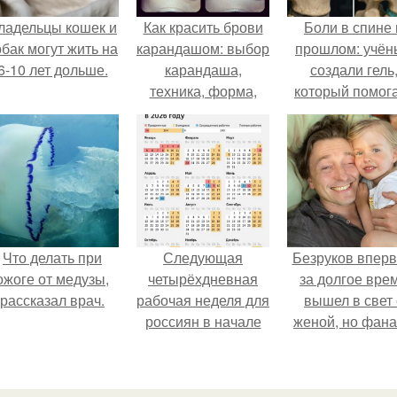
ладельцы кошек и
Как красить брови
Боли в спине 
обак могут жить на
карандашом: выбор
прошлом: учён
6-10 лет дольше.
карандаша,
создали гель
техника, форма,
который помог
коррекция.
восстанавлива
межпозвоночн
диски.
Что делать при
Следующая
Безруков впер
ожоге от медузы,
четырёхдневная
за долгое вре
рассказал врач.
рабочая неделя для
вышел в свет 
россиян в начале
женой, но фан
ноября наступит.
не оценили
скромную крас
Анны: "какая о