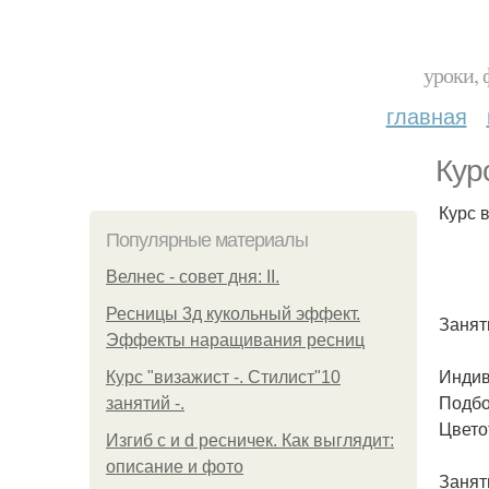
уроки, 
главная
Кур
Курс 
Популярные материалы
Велнес - совет дня: II.
Ресницы 3д кукольный эффект.
Занят
Эффекты наращивания ресниц
Индив
Курс "визажист -. Стилист"10
Подбо
занятий -.
Цвето
Изгиб c и d ресничек. Как выглядит:
описание и фото
Занят