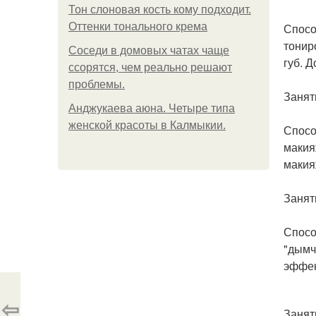
Тон слоновая кость кому подходит.
Оттенки тонального крема
Спосо
тонир
Соседи в домовых чатах чаще
губ. 
ссорятся, чем реально решают
проблемы.
Занят
Анджукаева аюна. Четыре типа
женской красоты в Калмыкии.
Спосо
макия
макия
Занят
Спосо
"дымч
эффек
⇦
Занят