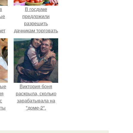
в
В госдуме
ые
предложили
,
разрешить
ает
дачникам торговать
ть
своей
ые
сельхозпродукцией
в людных местах.
вые
Виктория боня
мя
раскрыла, сколько
с
зарабатывала на
аты
"доме-2".
оту
на