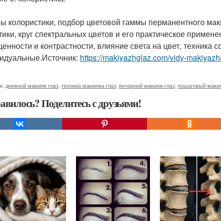
ы колористики, подбор цветовой гаммы перманентного мак
тики, круг спектральных цветов и его практическое примене
енности и контрастности, влияние света на цвет, техника 
идуальные.Источник:
https://makiyazhglaz.com/vidy-makiyazh
и:
дневной макияж глаз
,
техника макияжа глаз
,
вечерний макияж глаз
,
пошаговый макия
авилось? Поделитесь с друзьями!