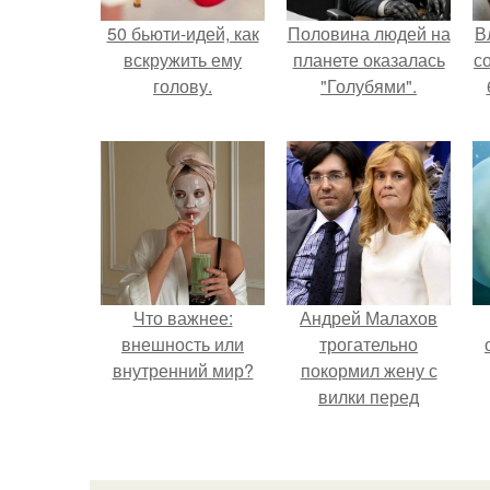
50 бьюти-идей, как
Половина людей на
В
вскружить ему
планете оказалась
с
голову.
"Голубями".
Что важнее:
Андрей Малахов
внешность или
трогательно
внутренний мир?
покормил жену с
вилки перед
камерой, вызвав
умиление у
поклонников.