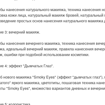
бы нанесения натурального макияжа, техника нанесения но
овка кожи лица, натуральный макияж бровей, натуральный 
Доведение простых основ нанесения натурального макияжа 
ие 3: вечерний макияж.
бы нанесения вечернего макияжа, техника нанесения вечер
жа, идеальный вечерний макияж, правила нанесения вечер
ж, ошибки при подобной использовании косметики.
ие 4: эффект "Дымчатых Глаз".
б нового макияжа "Smoky Eyes" (эффект "дымчатых глаз"),
атого" яркого макияжа, цветотипы, пошаговая техника нан
ты "Smoky Eyes", множество вариантов дневных и вечерни
ие 5: колористика.