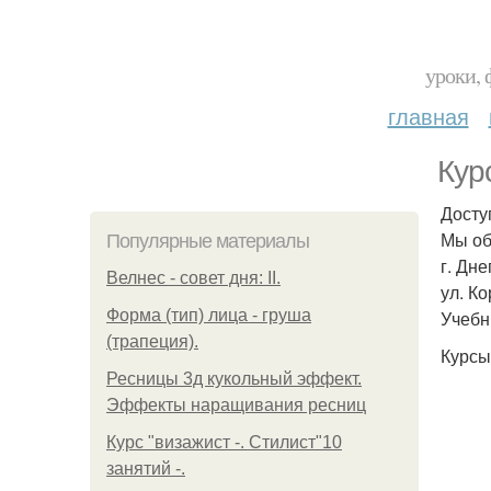
уроки, 
главная
Кур
Досту
Мы об
Популярные материалы
г. Дн
Велнес - совет дня: II.
ул. К
Форма (тип) лица - груша
Учебн
(трапеция).
Курсы
Ресницы 3д кукольный эффект.
Эффекты наращивания ресниц
Курс "визажист -. Стилист"10
занятий -.