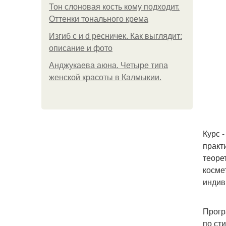
Тон слоновая кость кому подходит.
Оттенки тонального крема
Изгиб c и d ресничек. Как выглядит:
описание и фото
Анджукаева аюна. Четыре типа
женской красоты в Калмыкии.
Курс 
практ
теоре
косме
индив
Прогр
по ст