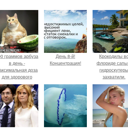
00 граммов арбуза
День 8-й!
Крокодилы в
в день -
Концентрация!
флориде сапы
аксимальная доза
гидроскутер
для здорового
захватили.
взрослого,
предупредили
врачи.