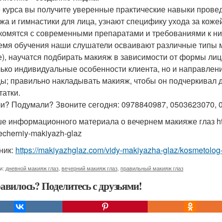
 курса вы получите уверенные практические навыки провед
жа и гимнастики для лица, узнают специфику ухода за кожей
комятся с современными препаратами и требованиями к ни
емя обучения наши слушатели осваивают различные типы м
е), научатся подбирать макияж в зависимости от формы лица
лько индивидуальные особенности клиента, но и направлен
ы; правильно накладывать макияж, чтобы он подчеркивал д
татки.
и? Подумали? Звоните сегодня: 0978840987, 0503623070, 
е информационного материала о вечернем макияже глаз http
echerniy-makiyazh-glaz
ник:
https://makiyazhglaz.com/vidy-makiyazha-glaz/kosmetolog
и:
дневной макияж глаз
,
вечерний макияж глаз
,
правильный макияж глаз
авилось? Поделитесь с друзьями!