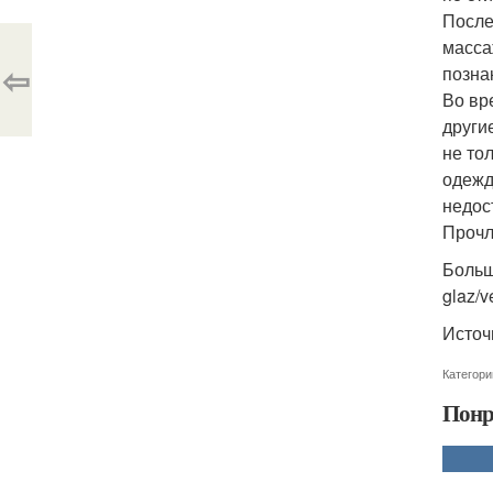
После
масса
⇦
позна
Во вр
други
не то
одежд
недос
Прочл
Больш
glaz/v
Источ
Категори
Понр