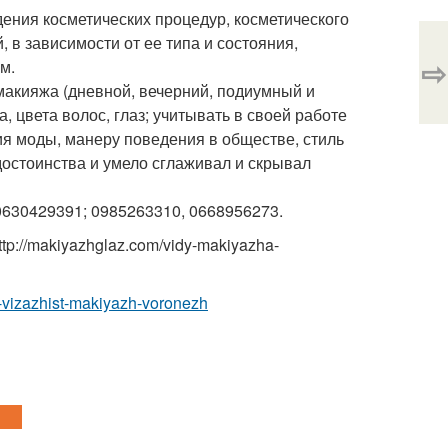
ения косметических процедур, косметического
, в зависимости от ее типа и состояния,
⇨
м.
акияжа (дневной, вечерний, подиумный и
, цвета волос, глаз; учитывать в своей работе
ия моды, манеру поведения в обществе, стиль
остоинства и умело сглаживал и скрывал
0630429391; 0985263310, 0668956273.
://makiyazhglaz.com/vidy-makiyazha-
-vizazhist-makiyazh-voronezh