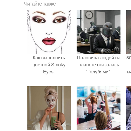
Читайте также
Как выполнить
Половина людей на
5
цветной Smoky
планете оказалась
Eyes.
"Голубями".
м