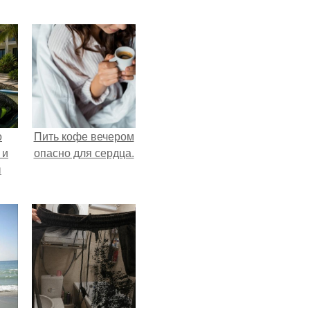
о
Пить кофе вечером
 и
опасно для сердца.
ы