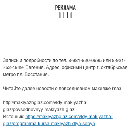
Запись и подробности по тел. 8-981-820-0995 или 8-921-
752-4949- Евгения. Адрес: офисный центр г. октябрьская
метро пл. Восстания.
Читайте далее новости о повседневном макияже глаз
http://makiyazhglaz.com/vidy-makiyazha-
glaz/povsednevnyy-makiyazh-glaz
Источник:
https://makiyazhglaz.com/vidy-makiyazha-
glaz/programma-kursa-makiyazh-dlya-sebya