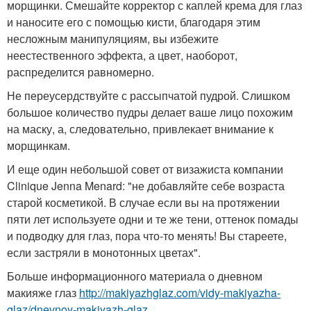
морщинки. Смешайте корректор с каплей крема для глаз
и наносите его с помощью кисти, благодаря этим
несложным манипуляциям, вы избежите
неестественного эффекта, а цвет, наоборот,
распределится равномерно.
Не переусердствуйте с рассыпчатой пудрой. Слишком
большое количество пудры делает ваше лицо похожим
на маску, а, следовательно, привлекает внимание к
морщинкам.
И еще один небольшой совет от визажиста компании
Clinique Jenna Menard: "не добавляйте себе возраста
старой косметикой. В случае если вы на протяжении
пяти лет используете одни и те же тени, оттенок помады
и подводку для глаз, пора что-то менять! Вы стареете,
если застряли в монотонных цветах".
Больше информационного материала о дневном
макияже глаз
http://makiyazhglaz.com/vidy-makiyazha-
glaz/dnevnoy-makiyazh-glaz