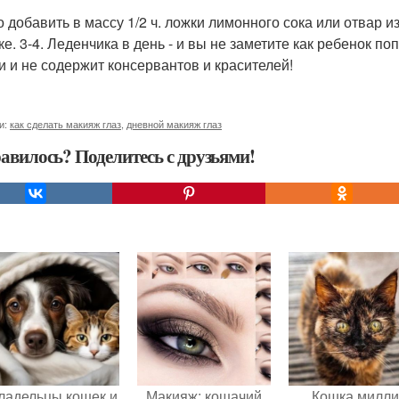
 добавить в массу 1/2 ч. ложки лимонного сока или отвар и
ке. 3-4. Леденчика в день - и вы не заметите как ребенок п
и и не содержит консервантов и красителей!
и:
как сделать макияж глаз
,
дневной макияж глаз
авилось? Поделитесь с друзьями!
ладельцы кошек и
Макияж: кошачий
Кошка милли