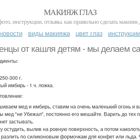
МАКИЯЖ ГЛАЗ
фото, инструкции, отзывы. как правильно сделать макияж д
новости
виды макияжа
цвет глаз
инструкци
енцы от кашля детям - мы делаем с
диенты:
250-300 г.
ый имбирь - 1 ч. ложка.
товление:
шиваем мед и имбирь, ставим на очень маленький огонь и ва
бы мед "не Убежал", постоянно его мешайте. Варить до тех п
анет застывать.
су остудить, вылив на ровную поверхность, а потом наколоть 
 разлить по силиконовым формочкам для конфет или льда. 