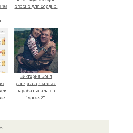
146
опасно для сердца.
м
а
й
.
Виктория боня
ая
раскрыла, сколько
 для
зарабатывала на
але
"доме-2".
т.
язь