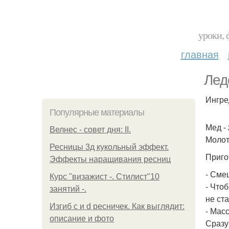
уроки, 
главная
Лед
Ингре
Популярные материалы
Мед - 
Велнес - совет дня: II.
Молот
Ресницы 3д кукольный эффект.
Приго
Эффекты наращивания ресниц
- Сме
Курс "визажист -. Стилист"10
- Что
занятий -.
не ст
Изгиб c и d ресничек. Как выглядит:
- Мас
описание и фото
Сразу