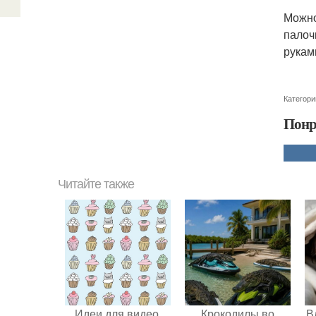
Можно
палоч
рукам
Категори
Понр
Читайте также
Идеи для видео.
Крокодилы во
В