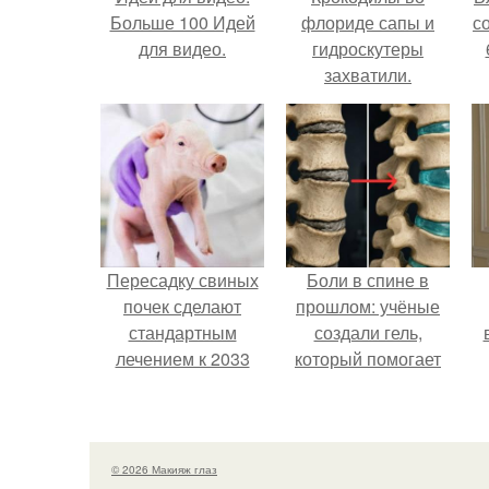
Больше 100 Идей
флориде сапы и
с
для видео.
гидроскутеры
захватили.
Пересадку свиных
Боли в спине в
почек сделают
прошлом: учёные
стандартным
создали гель,
лечением к 2033
который помогает
году в Японии.
восстанавливать
межпозвоночные
диски.
© 2026 Макияж глаз