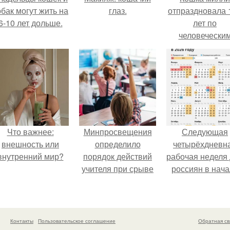
обак могут жить на
глаз.
отпраздновала 
6-10 лет дольше.
лет по
человечески
Меркам и
претендует н
звание само
старой в мире
Что важнее:
Минпросвещения
Следующая
внешность или
определило
четырёхдневн
внутренний мир?
порядок действий
рабочая неделя
учителя при срыве
россиян в нач
урока.
ноября наступи
Контакты
Пользовательское соглашение
Обратная св