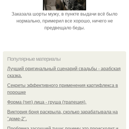
Заказала шорты мужу, в пункте выдачи всё было
нормально, примерил все хорошо, ничего не
предвещало беды.
Популярные материалы
Лучший оригинальный сценарий свадьбы - арабская
сказка.
Секреты эффективного применения картифлекса в
порошке
Форма (тип) лица - груша (трапеция).
Виктория боня раскрыла, сколько зарабатывала на
"доме-2".
Проблема засохшей туши: почему это происходит и