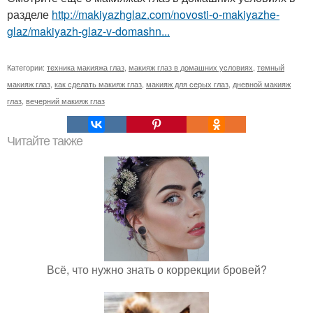
разделе
http://makiyazhglaz.com/novosti-o-makiyazhe-
glaz/makiyazh-glaz-v-domashn...
Категории:
техника макияжа глаз
,
макияж глаз в домашних условиях
,
темный
макияж глаз
,
как сделать макияж глаз
,
макияж для серых глаз
,
дневной макияж
глаз
,
вечерний макияж глаз
Читайте также
Всё, что нужно знать о коррекции бровей?