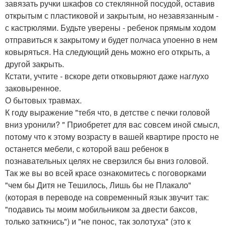
завязать ручки шкафов со стеклянной посудой, оставив
открытым с пластиковой и закрытым, но незавязанным -
с кастрюлями. Будьте уверены - ребенок прямым ходом
отправиться к закрытому и будет полчаса упоенно в нем
ковыряться. На следующий день можно его открыть, а
другой закрыть.
Кстати, учтите - вскоре дети отковыряют даже наглухо
заковыренное.
О бытовых травмах.
К году выражение "тебя что, в детстве с печки головой
вниз уронили? " Приобретет для вас совсем иной смысл,
потому что к этому возрасту в вашей квартире просто не
останется мебели, с которой ваш ребенок в
познавательных целях не сверзился бы вниз головой.
Так же вы во всей красе ознакомитесь с поговорками
"чем бы Дитя не Тешилось, Лишь бы не Плакало"
(которая в переводе на современный язык звучит так:
"подавись ты моим мобильником за двести баксов,
только заткнись") и "не понос, так золотуха" (это к