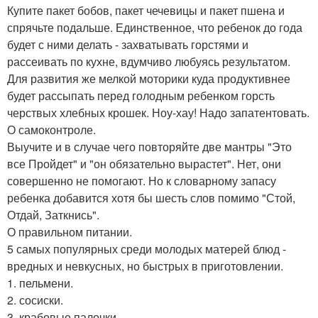
Купите пакет бобов, пакет чечевицы и пакет пшена и
спрячьте подальше. Единственное, что ребенок до года
будет с ними делать - захватывать горстями и
рассеивать по кухне, вдумчиво любуясь результатом.
Для развития же мелкой моторики куда продуктивнее
будет рассыпать перед голодным ребенком горсть
черствых хлебных крошек. Ноу-хау! Надо запатентовать.
О самоконтроле.
Выучите и в случае чего повторяйте две мантры "Это
все Пройдет" и "он обязательно вырастет". Нет, они
совершенно не помогают. Но к словарному запасу
ребенка добавится хотя бы шесть слов помимо "Стой,
Отдай, Заткнись".
О правильном питании.
5 самых популярных среди молодых матерей блюд -
вредных и невкусных, но быстрых в приготовлении.
1. пельмени.
2. сосиски.
3. крабовые палочки.