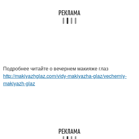
Подробнее читайте о вечернем макияже глаз
http://makiyazhglaz.com/vidy-makiyazha-glaz/vecherniy-
makiyazh-glaz