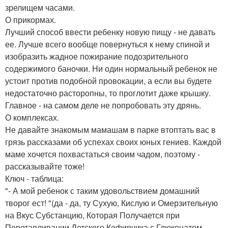
зрелищем часами.
О прикормах.
Лучший способ ввести ребенку новую пищу - не давать
ее. Лучше всего вообще повернуться к нему спиной и
изобразить жадное пожирание подозрительного
содержимого баночки. Ни один нормальный ребенок не
устоит против подобной провокации, а если вы будете
недостаточно расторопны, то проглотит даже крышку.
Главное - на самом деле не попробовать эту дрянь.
О комплексах.
Не давайте знакомым мамашам в парке втоптать вас в
грязь рассказами об успехах своих юных гениев. Каждой
маме хочется похвастаться своим чадом, поэтому -
рассказывайте тоже!
Ключ - таблица:
"- А мой ребенок с таким удовольствием домашний
творог ест! "(да - да, ту Сухую, Кислую и Омерзительную
на Вкус Субстанцию, Которая Получается при
Перетапливании Детского Кефирчика с Глюконатом