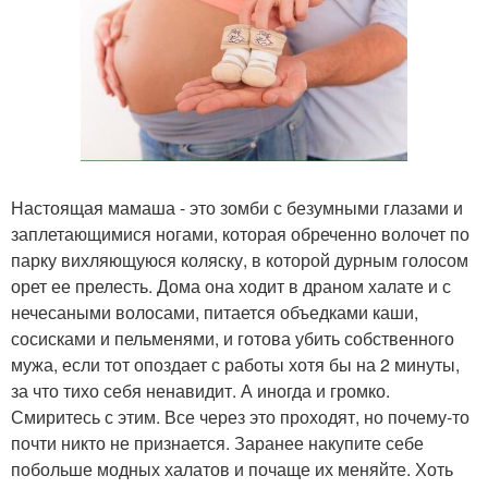
Настоящая мамаша - это зомби с безумными глазами и
заплетающимися ногами, которая обреченно волочет по
парку вихляющуюся коляску, в которой дурным голосом
орет ее прелесть. Дома она ходит в драном халате и с
нечесаными волосами, питается объедками каши,
сосисками и пельменями, и готова убить собственного
мужа, если тот опоздает с работы хотя бы на 2 минуты,
за что тихо себя ненавидит. А иногда и громко.
Смиритесь с этим. Все через это проходят, но почему-то
почти никто не признается. Заранее накупите себе
побольше модных халатов и почаще их меняйте. Хоть