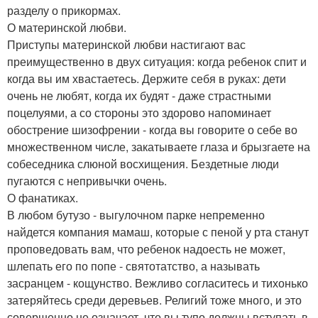
разделу о прикормах.
О материнской любви.
Приступы материнской любви настигают вас
преимущественно в двух ситуация: когда ребенок спит и
когда вы им хвастаетесь. Держите себя в руках: дети
очень не любят, когда их будят - даже страстными
поцелуями, а со стороны это здорово напоминает
обострение шизофрении - когда вы говорите о себе во
множественном числе, закатываете глаза и брызгаете на
собеседника слюной восхищения. Бездетные люди
пугаются с непривычки очень.
О фанатиках.
В любом бутузо - выгулочном парке непременно
найдется компания мамаш, которые с пеной у рта станут
проповедовать вам, что ребенок надоесть не может,
шлепать его по попе - святотатство, а называть
засранцем - кощунство. Вежливо согласитесь и тихонько
затеряйтесь среди деревьев. Религий тоже много, и это
совершенно не означает, что вы тупо должны вступать в