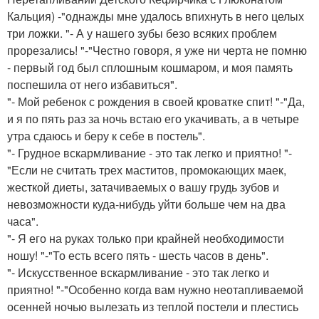
Кальция) -"однажды мне удалось впихнуть в него целых
три ложки. "- А у нашего зубы безо всяких проблем
прорезались! "-"Честно говоря, я уже ни черта не помню
- первый год был сплошным кошмаром, и моя память
поспешила от него избавиться".
"- Мой ребенок с рождения в своей кроватке спит! "-"Да,
и я по пять раз за ночь встаю его укачивать, а в четыре
утра сдаюсь и беру к себе в постель".
"- Грудное вскармливание - это так легко и приятно! "-
"Если не считать трех маститов, промокающих маек,
жесткой диеты, затачиваемых о вашу грудь зубов и
невозможности куда-нибудь уйти больше чем на два
часа".
"- Я его на руках только при крайней необходимости
ношу! "-"То есть всего пять - шесть часов в день".
"- Искусственное вскармливание - это так легко и
приятно! "-"Особенно когда вам нужно неотапливаемой
осенней ночью вылезать из теплой постели и плестись