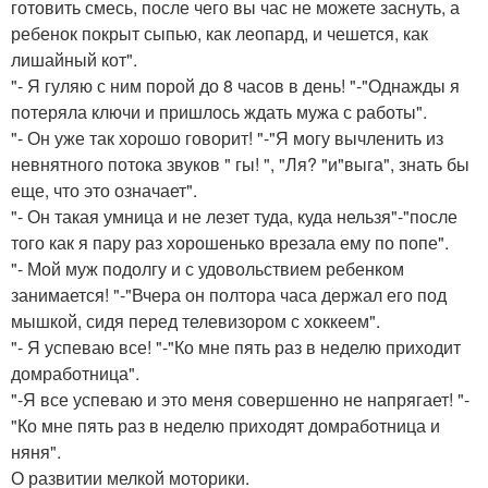
готовить смесь, после чего вы час не можете заснуть, а
ребенок покрыт сыпью, как леопард, и чешется, как
лишайный кот".
"- Я гуляю с ним порой до 8 часов в день! "-"Однажды я
потеряла ключи и пришлось ждать мужа с работы".
"- Он уже так хорошо говорит! "-"Я могу вычленить из
невнятного потока звуков " гы! ", "Ля? "и"выга", знать бы
еще, что это означает".
"- Он такая умница и не лезет туда, куда нельзя"-"после
того как я пару раз хорошенько врезала ему по попе".
"- Мой муж подолгу и с удовольствием ребенком
занимается! "-"Вчера он полтора часа держал его под
мышкой, сидя перед телевизором с хоккеем".
"- Я успеваю все! "-"Ко мне пять раз в неделю приходит
домработница".
"-Я все успеваю и это меня совершенно не напрягает! "-
"Ко мне пять раз в неделю приходят домработница и
няня".
О развитии мелкой моторики.