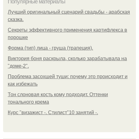
Популярные материалы
Лучший оригинальный сценарий свадьбы - арабская
сказка.
Секреты эффективного применения картифлекса в
порошке
Форма (тип) лица - груша (трапеция).
Виктория боня раскрыла, сколько зарабатывала на
"доме-2".
Проблема засохшей туши: почему это происходит и
как избежать
Тон слоновая кость кому подходит. Оттенки
тонального крема
Курс "визажист -. Стилист"10 занятий -.