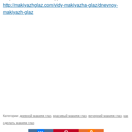
http://makiyazhglaz.com/vidy-makiyazha-glaz/dnevnoy-
makiyazh-glaz
Категории:
дневной макияж глаз
,
красивый макияж глаз
,
вечерний макияж глаз
,
как
сделать макияж глаз