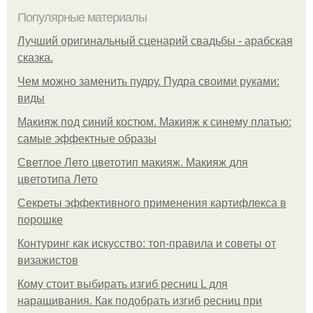
Популярные материалы
Лучший оригинальный сценарий свадьбы - арабская
сказка.
Чем можно заменить пудру. Пудра своими руками:
виды
Макияж под синий костюм. Макияж к синему платью:
самые эффектные образы
Светлое Лето цветотип макияж. Макияж для
цветотипа Лето
Секреты эффективного применения картифлекса в
порошке
Контуринг как искусство: топ-правила и советы от
визажистов
Кому стоит выбирать изгиб ресниц L для
наращивания. Как подобрать изгиб ресниц при