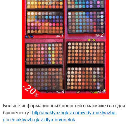
Больше информационных новостей о макияже глаз для
брюнеток тут
http://makiyazhglaz.com/vidy-makiyazha-
glaz/makiyazh-glaz-dlya-bryunetok