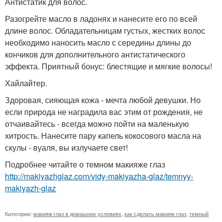
Антистатик для волос.
Разогрейте масло в ладонях и нанесите его по всей
длине волос. Обладательницам густых, жестких волос
необходимо наносить масло с середины длины до
кончиков для дополнительного антистатического
эффекта. Приятный бонус: блестящие и мягкие волосы!
Хайлайтер.
Здоровая, сияющая кожа - мечта любой девушки. Но
если природа не наградила вас этим от рождения, не
отчаивайтесь - всегда можно пойти на маленькую
хитрость. Нанесите пару капель кокосового масла на
скулы - вуаля, вы излучаете свет!
Подробнее читайте о темном макияже глаз
http://makiyazhglaz.com/vidy-makiyazha-glaz/temnyy-
makiyazh-glaz
Категории:
макияж глаз в домашних условиях
,
как сделать макияж глаз
,
темный