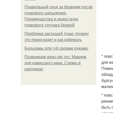
Правильный уход за бровями после
пудрового напыления.
Преимущества и недостатки
пудрового татуажа бровей
Проблема засохшей туши: почему
это происходит и как избежать
Бальзамы для губ своими руками.
* пов
Подвижное веко где это. Макияж
для в
для нависшего века. Схемы в
Помни
картинках
облад
бургу
малин
* пов
реком
быть 