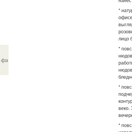
нанес
* нат
офисе
выгля
розов
лицо 
* пов
нюдов
⇦
работ
нюдов
бледн
* пов
подче
конту
веко.
вечер
* пов