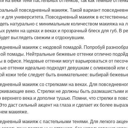
ти на веки тени пастельных оттенков, так как темные оттен
уральный повседневный макияж. Такой вариант повседневно
 и для университета. Повседневный макияж в естественных
деть натурально с минимальным количеством макияжа на ли
ых румян на щеках и веках и прозрачный блеск для губ. В 
будет выглядеть свежим и отдохнувшим.
седневный макияж с нюдовой помадой. Попробуй разнообр
ой помады. Нейтральные бежевые оттенки отлично подойдут
ы в офисе. Нюдовые оттенки могут варьироваться от песочно
ые оттенки идеально подходят девушкам с оливковой или с
ой кожи тебе следует быть внимательнее: выбирай бежевы
седневный макияж со стрелками на веках. Для повседневног
ркивающие веко. Стрелки не должны быть размашистыми и
р верхнего века и дополни тушью. Помни, что стрелки в по
 Это даст сильный акцент на глаза и сделает их более выра
нем макияже.
седневный макияж с пастельными тенями. Для легкого акце