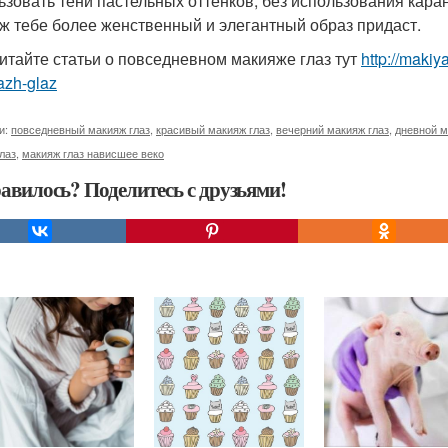
ьзовать тени пастельных оттенков, без использования кар
ж тебе более женственный и элегантный образ придаст.
итайте статьи о повседневном макияже глаз тут
http://maki
azh-glaz
и:
повседневный макияж глаз
,
красивый макияж глаз
,
вечерний макияж глаз
,
дневной м
лаз
,
макияж глаз нависшее веко
авилось? Поделитесь с друзьями!