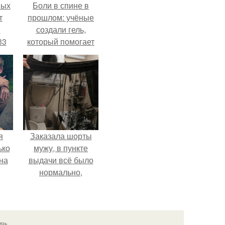
ных
Боли в спине в
т
прошлом: учёные
м
создали гель,
33
который помогает
.
восстанавливать
межпозвоночные
диски.
я
Заказала шорты
ько
мужу, в пункте
на
выдачи всё было
нормально,
примерил все
хорошо, ничего не
предвещало беды.
язь