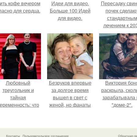
ить кофе вечером
Идеи для видео.
Пересадку сви
пасно для сердца.
Больше 100 Идей
почек сделаю
для видео.
стандартны
лечением к 20
году в Японии
Любовный
Безруков впервые
Виктория бон
треугольник и
за долгое время
раскрыла, скол
тайная
вышел в свет с
зарабатывала 
еременность: что
женой, но фанаты
"доме-2".
скрывает
не оценили
аследница Никиты
скромную красоту
Михалкова?
Анны: "какая она
скучная.
Контакты
Пользовательское соглашение
Обратная св