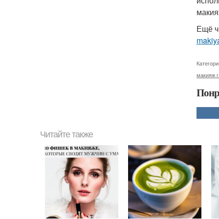
испол
макия
Ещё ч
makiy
Категори
макияж г
Понр
Читайте также