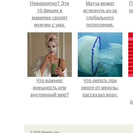
Невероятно? Эти
Матча может
П
10 фишек в
исчезнуть из-за
о
макияже сводят
глобального
мужчин с ума.
потепления.
Что важнее:
Что делать при
внешность или
ожоге от медузы,
внутренний мир?
рассказал врач.
б
н
© 2026 Макияж глаз