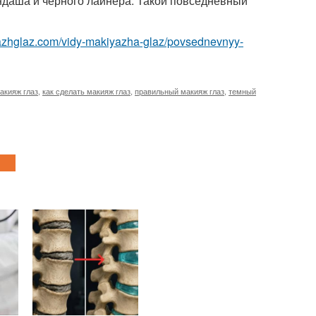
андаша и черного лайнера. Такой повседневный
yazhglaz.com/vidy-makiyazha-glaz/povsednevnyy-
акияж глаз
,
как сделать макияж глаз
,
правильный макияж глаз
,
темный