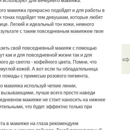
ки используют для вечернего макияжа.
го макияжа прекрасно подойдет и для работы в
 тонах подойдет тем девушкам, которые любят
це. Легкий и идеальный тон кожи, немного
результате с таким повседневным макияжем твое
азить свой повседневный макияж с помощью
 как и для повседневной жизни так и для
⇨
го до светло - кофейного цвета. Помни, что
муглой кожей. А вот если ты обладательница
е помады с примесью розового пигмента.
о макияжа используй четкие линии,
 вызывающими, лучше всего просто наведи
вседневном макияже не стоит наносить на нижнее
зительными, что будет эффектно только при
нта в макияже на глаза рекомендуем