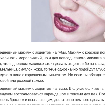
седневный макияж с акцентом на губы. Макияж с красной пом
ечеринок и мероприятий, но и для повседневного макияжа в 
, что в дневном макияже стоит делать акцент либо на глаза,
ательница смуглой кожи, то тебе однозначно подойдут глу
ндского вина с коричневым пигментом. Но если ты обладате
овой или розовой гамме.
седневный макияж с акцентом на глаза. В случае если же ты
ендуем воспользоваться карандашом и тенями для век. По
очень броским и вызывающим, достаточно немного сделать 