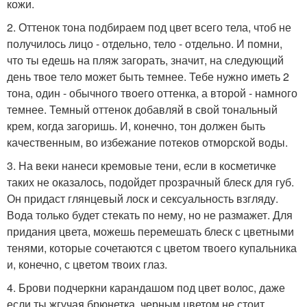
кожи.
2. Оттенок тона подбираем под цвет всего тела, чтоб не
получилось лицо - отдельно, тело - отдельно. И помни,
что ты едешь на пляж загорать, значит, на следующий
день твое тело может быть темнее. Тебе нужно иметь 2
тона, один - обычного твоего оттенка, а второй - намного
темнее. Темный оттенок добавляй в свой тональный
крем, когда загоришь. И, конечно, тон должен быть
качественным, во избежание потеков отморской воды.
3. На веки нанеси кремовые тени, если в косметичке
таких не оказалось, подойдет прозрачный блеск для губ.
Он придаст глянцевый лоск и сексуальность взгляду.
Вода только будет стекать по нему, но не размажет. Для
придания цвета, можешь перемешать блеск с цветными
тенями, которые сочетаются с цветом твоего купальника
и, конечно, с цветом твоих глаз.
4. Брови подчеркни карандашом под цвет волос, даже
если ты жгучая брюнетка, черным цветом не стоит