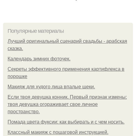
Популярные материалы
Лучший оригинальный сценарий свадьбы - арабская
сказка.
Календарь зимних фоточек.
Секреты эффективного применения картифлекса в
порошке
Макияж для худого лица впалые щеки.
Если твоя девушка конник. Первый признак измены:
твоя девушка огораживает свое личное
пространство.
Помада цвета фуксии: как выбирать и с чем носить.
Классный макияж с пошаговой инструкцией.