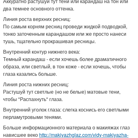
Аккуратно растушуй тут тени или карандаш на тон или
два темнее основного оттенка.
Линия роста верхних ресниц:
По самым корням ресниц проведи жидкой подводкой,
тонко заточенным карандашом или же просто нанеси
тушь, тщательно прокрашивая ресницы.
Внутренний контур нижнего века:
Темный карандаш - если хочешь более драматичного
образа, или светлый, в тон коже - если хочешь, чтобы
глаза казались больше.
Линия роста нижних ресниц:
Растушуй тут светлые (но не белые) матовые тени,
чтобы "Распахнуть" глаза.
Внутренний уголок глаза: слегка коснись его светлыми
перламутровыми тенями.
Больше информационного материала о макияжах глаз
нависшее веко
http://makiyazhglaz.com/vidy-makiyazha-