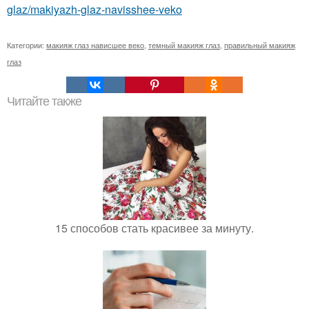
glaz/makiyazh-glaz-navisshee-veko
Категории:
макияж глаз нависшее веко
,
темный макияж глаз
,
правильный макияж
глаз
Читайте также
15 способов стать красивее за минуту.