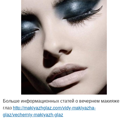
Больше информационных статей о вечернем макияже
глаз
http://makiyazhglaz.com/vidy-makiyazha-
glaz/vecherniy-makiyazh-glaz