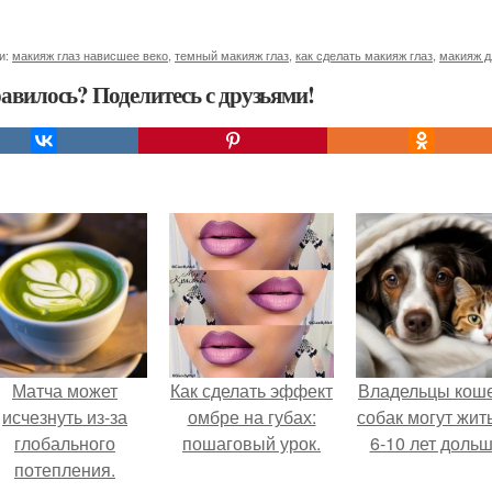
и:
макияж глаз нависшее веко
,
темный макияж глаз
,
как сделать макияж глаз
,
макияж д
авилось? Поделитесь с друзьями!
Матча может
Как сделать эффект
Владельцы коше
исчезнуть из-за
омбре на губах:
собак могут жит
глобального
пошаговый урок.
6-10 лет дольш
потепления.