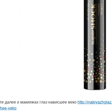
те далее о макияжах глаз нависшее веко
http://makiyazhgla
shee-veko