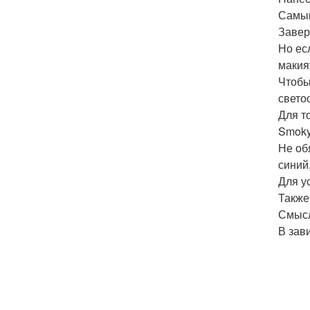
Самый
Завер
Но ес
макия
Чтобы
свето
Для т
Smoky
Не об
синий,
Для у
Также
Смысл
В зав