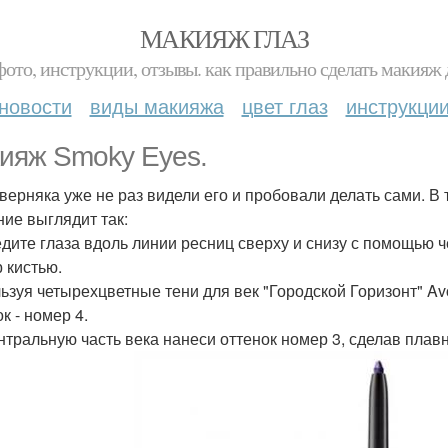
МАКИЯЖ ГЛАЗ
фото, инструкции, отзывы. как правильно сделать макияж д
новости
виды макияжа
цвет глаз
инструкци
ияж Smoky Eyes.
верняка уже не раз видели его и пробовали делать сами. В т
ние выглядит так:
дите глаза вдоль линии ресниц сверху и снизу с помощью ч
р кистью.
ьзуя четырехцветные тени для век "Городской Горизонт" A
к - номер 4.
нтральную часть века нанеси оттенок номер 3, сделав плавн