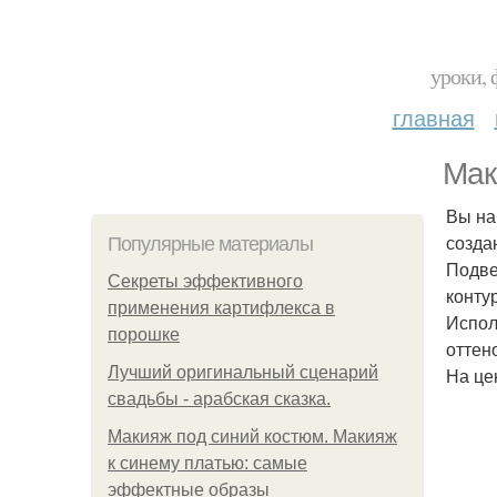
уроки, 
главная
Мак
Вы на
созда
Популярные материалы
Подве
Секреты эффективного
конту
применения картифлекса в
Испол
порошке
оттено
Лучший оригинальный сценарий
На це
свадьбы - арабская сказка.
Макияж под синий костюм. Макияж
к синему платью: самые
эффектные образы