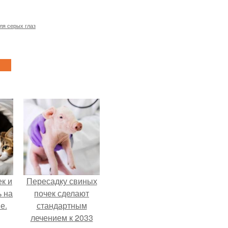
ля серых глаз
к и
Пересадку свиных
ь на
почек сделают
е.
стандартным
лечением к 2033