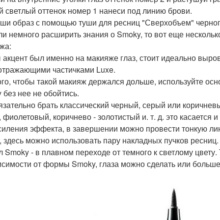
 светлый оттенок номер 1 нанеси под линию брови.
ши образ с помощью туши для ресниц "Сверхобъем" черног
ли немного расширить знания о Smoky, то вот еще несколько
жа:
 акцент был именно на макияже глаз, стоит идеально выров
отражающими частичками Luxe.
ого, чтобы такой макияж держался дольше, используйте ос
 без нее не обойтись.
язательно брать классический черный, серый или коричнев
 фиолетовый, коричнево - золотистый и. т. д. это касается и
силения эффекта, в завершении можно провести тонкую ли
, здесь можно использовать пару накладных пучков ресниц.
 Smoky - в плавном переходе от темного к светлому цвету
исимости от формы Smoky, глаза можно сделать или больше