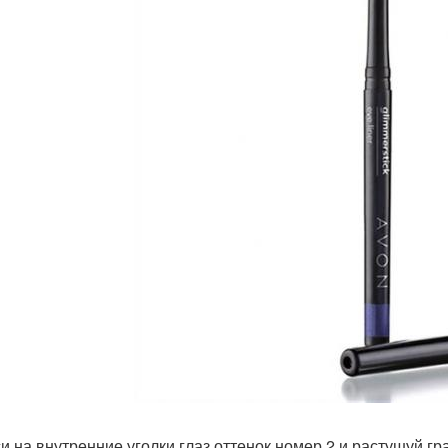
и на внутренние уголки глаз оттенок номер 2 и растушуй гр