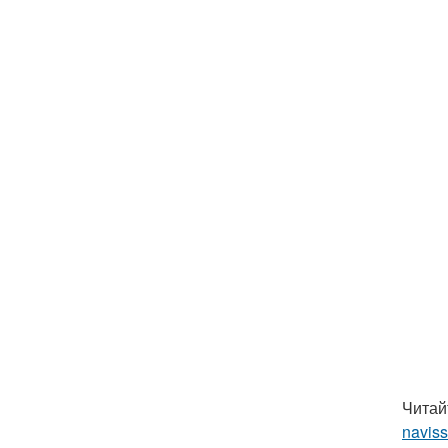
Читай
navis