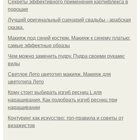
Секреты эффективного применения картифлекса в
порошке
Лучший оригинальный сценарий свадьбы - арабская
сказка.
Макияж под синий костюм. Макияж к синему платью:
самые эффектные образы
Чем можно заменить пудру. Пудра своими руками:
виды
Светлое Лето цветотип макияж. Макияж для
цветотипа Лето
Кому стоит выбирать изгиб ресниц L для
наращивания. Как подобрать изгиб ресниц при
наращивании
Контуринг как искусство: топ-правила и советы от
визажистов