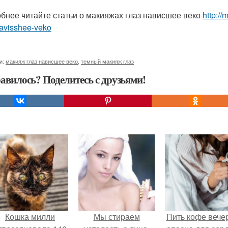
бнее читайте статьи о макияжах глаз нависшее веко
http:/
navisshee-veko
и:
макияж глаз нависшее веко
,
темный макияж глаз
авилось? Поделитесь с друзьями!
Кошка милли
Мы стираем
Пить кофе вече