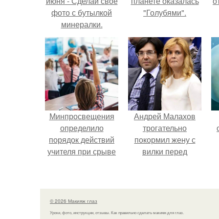
июня - Сделай своё
планете оказалась
о
фото с бутылкой
"Голубями".
минералки.
Минпросвещения
Андрей Малахов
определило
трогательно
порядок действий
покормил жену с
учителя при срыве
вилки перед
урока.
камерой, вызвав
умиление у
поклонников.
© 2026 Макияж глаз
Уроки, фото, инструкции, отзывы. Как правильно сделать макияж для глаз.