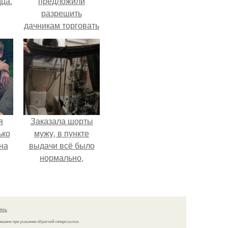
ца.
предложили
разрешить
дачникам торговать
своей
сельхозпродукцией
в людных местах.
я
Заказала шорты
ько
мужу, в пункте
на
выдачи всё было
нормально,
примерил все
хорошо, ничего не
предвещало беды.
язь
решено при указании обратной гиперссылки.