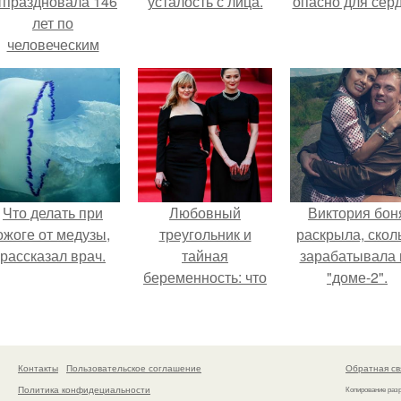
тпраздновала 146
усталость с лица.
опасно для серд
лет по
человеческим
Меркам и
претендует на
звание самой
старой в мире.
Что делать при
Любовный
Виктория бон
ожоге от медузы,
треугольник и
раскрыла, скол
рассказал врач.
тайная
зарабатывала 
беременность: что
"доме-2".
скрывает
наследница Никиты
Михалкова?
Контакты
Пользовательское соглашение
Обратная св
Политика конфидециальности
Копирование раз