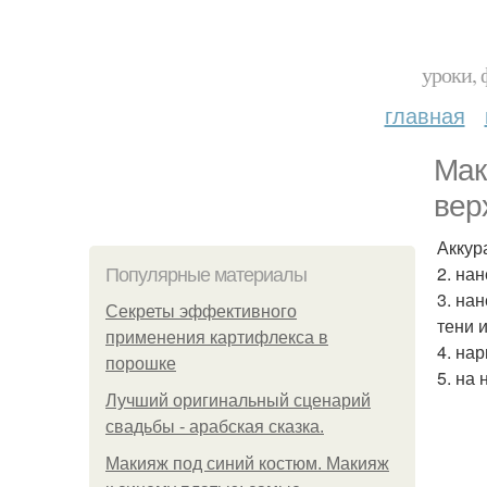
уроки, 
главная
Мак
вер
Аккур
2. на
Популярные материалы
3. на
Секреты эффективного
тени 
применения картифлекса в
4. на
порошке
5. на
Лучший оригинальный сценарий
свадьбы - арабская сказка.
Макияж под синий костюм. Макияж