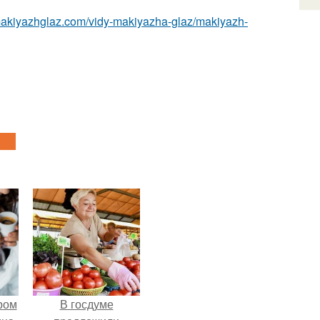
/makiyazhglaz.com/vidy-makiyazha-glaz/makiyazh-
ром
В госдуме