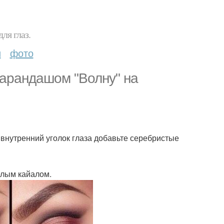
ля глаз.
и
фото
карандашом "Волну" на
 внутренний уголок глаза добавьте серебристые
елым кайалом.