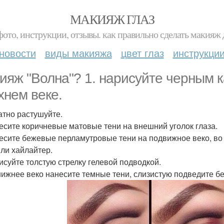
МАКИЯЖ ГЛАЗ
фото, инструкции, отзывы. как правильно сделать макияж д
новости
виды макияжа
цвет глаз
инструкци
ияж "Волна"? 1. нарисуйте черным 
хнем веке.
атно растушуйте.
несите коричневые матовые тени на внешний уголок глаза.
несите бежевые перламутровые тени на подвижное веко, во
или хайлайтер.
рисуйте толстую стрелку гелевой подводкой.
 нижнее веко нанесите темные тени, слизистую подведите б