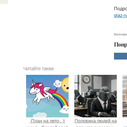
Подро
glaz-
Категори
Понр
Читайте также
-План на лето-. 1
Половина людей на