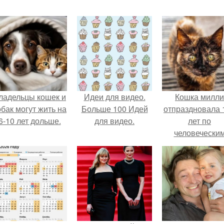
ладельцы кошек и
Идеи для видео.
Кошка милли
обак могут жить на
Больше 100 Идей
отпраздновала 
6-10 лет дольше.
для видео.
лет по
человечески
Меркам и
претендует н
звание само
старой в мире