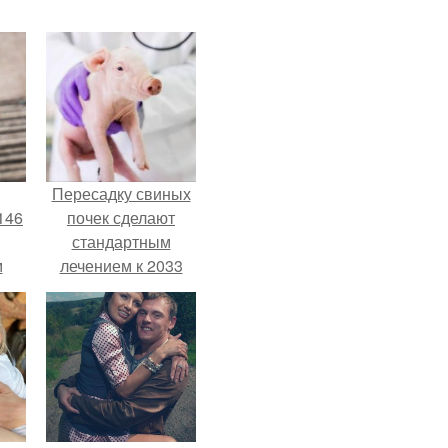
Пересадку свиных
146
почек сделают
стандартным
м
лечением к 2033
году в Японии.
а
й
.