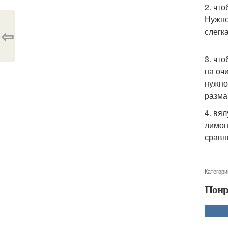
2. чт
Нужно
⇦
слегк
3. чт
на оч
нужно
разма
4. вя
лимон
сравн
Категори
Понр