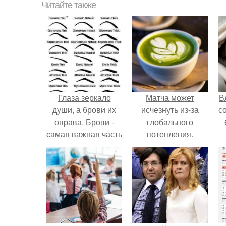
Читайте также
Глаза зеркало
Матча может
В
души, а брови их
исчезнуть из-за
с
оправа. Брови -
глобального
самая важная часть
потепления.
женского лица. Они,
как оправа редкого
бриллианта -
Ваших глаз.