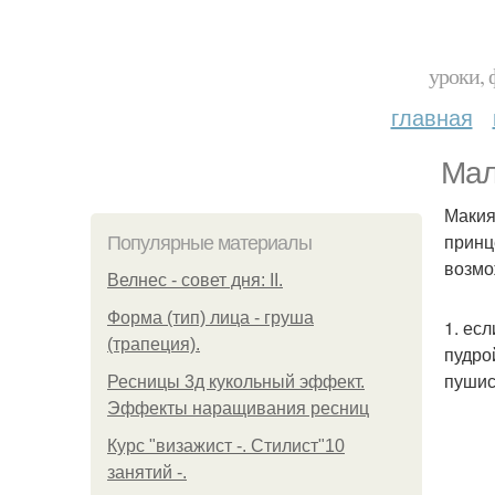
уроки, 
главная
Мал
Макия
принц
Популярные материалы
возмо
Велнес - совет дня: II.
Форма (тип) лица - груша
1. ес
(трапеция).
пудро
пушис
Ресницы 3д кукольный эффект.
Эффекты наращивания ресниц
Курс "визажист -. Стилист"10
занятий -.