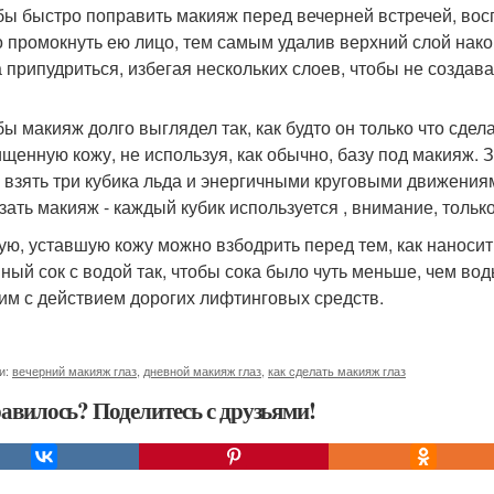
обы быстро поправить макияж перед вечерней встречей, во
 промокнуть ею лицо, тем самым удалив верхний слой нако
а припудриться, избегая нескольких слоев, чтобы не создава
обы макияж долго выглядел так, как будто он только что сд
ищенную кожу, не используя, как обычно, базу под макияж. 
 взять три кубика льда и энергичными круговыми движениям
зать макияж - каждый кубик используется , внимание, только 
лую, уставшую кожу можно взбодрить перед тем, как наноси
ный сок с водой так, чтобы сока было чуть меньше, чем во
им с действием дорогих лифтинговых средств.
и:
вечерний макияж глаз
,
дневной макияж глаз
,
как сделать макияж глаз
авилось? Поделитесь с друзьями!