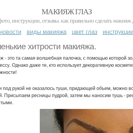
МАКИЯЖ ГЛАЗ
фото, инструкции, отзывы. как правильно сделать макияж д
новости
виды макияжа
цвет глаз
инструкци
енькие хитрости макияжа.
ж - это та самая волшебная палочка, с помощью которой з
ессу. Однако даже те, кто использует декоративную космети
жности!
ли под рукой не оказалось туши, придающей объем, можно 
й. Присыпаем ресницы пудрой, затем мы наносим тушь - рес
тыми.