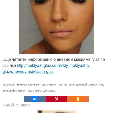
Ещё читайте информацию о дневном макияже глаз по
ссылке
http://makiyazhglaz.com/vidy-makiyazha-
glaz/dnevnoy-makiyazh-glaz
Категории:
техника макияжа глаз
,
макияж глаз поэтапно
,
дневной макияж глаз
,
вечерний макияж глаз
,
макияж фото глаз
Читайте также