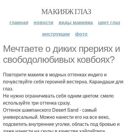
МАКИЯЖ ГЛАЗ
главная
новости
виды макияжа
цвет глаз
инструкции
фото
Мечтаете о диких прериях и
свободолюбивых ковбоях?
Повторите макияж в модных оттенках индиго и
почувствуйте себя героиней вестерна. Карандаши для
глаз.
Не нужно ограничивать себя одним цветом: смело
используйте три оттенка сразу.
Оттенок шампанского Desert Sand - самый
универсальный. Можно нанести его на все веко,
подсветить внутренние уголки, область под бровью и
даже нанести на скулы в качестве хайлайтера.